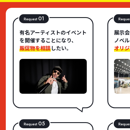
01
Request
Reque
有名アーティストのイベント
展示会
を開催することになり、
ノベル
販促物を相談
したい。
オリジ
05
Request
Reque