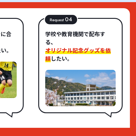
04
Request
合に合
学校や教育機関で配布す
る、
たい。
オリジナル記念グッズを依
頼
したい。