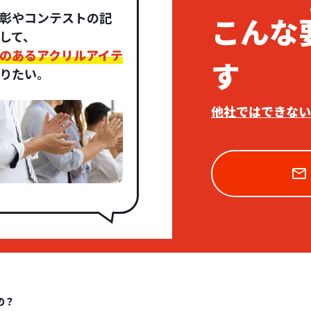
彰やコンテストの記
こんな
して、
のあるアクリルアイテ
す
りたい。
他社ではできない
の？