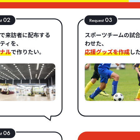
02
03
st
Request
で来訪者に配布する
スポーツチームの試
ティを、
わせた、
ナル
で作りたい。
応援グッズを作成
し
06
st