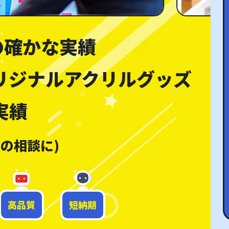
リルグッズ
ンルのアクリルグッズ
の確かな実績
の
を
リジナルアクリルグッズ
支援をしています。
実績
アーティスト・芸能
上の相談に)
高品質
短納期