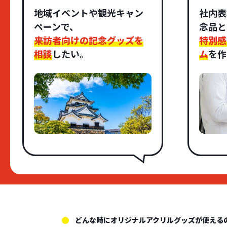
地域イベントや観光キャン
社内表
ペーンで、
念品と
来訪者向けの記念グッズを
特別感
相談
したい。
ム
を作
どんな時にオリジナルアクリルグッズが使える