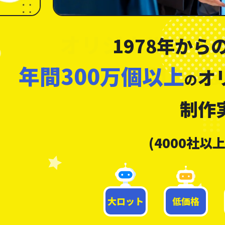
オリジナルアク
さまざまな業界・ジャ
1978年から
年間300万個以上
販促
販売用
オ
&
から
の
まで
制作
アニメ・スポーツ・
(4000社以
大ロット
低価格