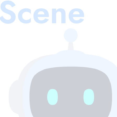
Scene
。