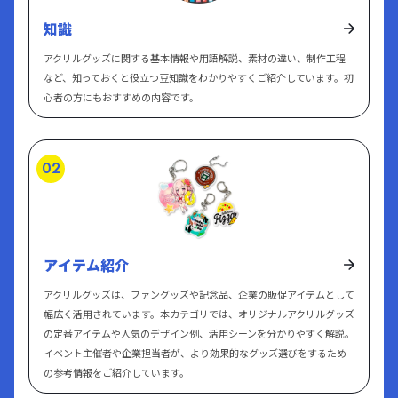
プラットフォーム「pixiv」が運営する、クリエイター向けのオン
s://osaka-memorialpark.co.jp/「大阪メモリアルパーク」は、大
知識
デマンドグッズ制作＆販売サービスです。イラストや写真をアッ
阪平野を一望できる絶景と豊かな緑に囲まれた、公園のように明
アクリルグッズに関する基本情報や用語解説、素材の違い、制作工程
プロードするだけで、アクリルスタンド、Tシャツ、スマホケー
るい次世代型霊園です。最大の特徴は、代々引き継げる「承継型
など、知っておくと役立つ豆知識をわかりやすくご紹介しています。初
ス、タオル、缶バッジなど80種類以上のオリジナルグッズが1個
樹木葬」や、テレビでも紹介された話題の「古墳墓」など、現代
心者の方にもおすすめの内容です。
から簡単に作成可能。デザインツールも充実しており、初心者で
のニーズに合わせた多彩な供養形態にあります。永代管理制度に
も安心です。 さらに、pixivが運営するECマーケット「BOOTH」
より将来の費用負担を抑えられるほか、庭師による手厚い植栽管
との連携により、作ったグッズはそのままオンライン販売も可
理やスタッフの誠実な対応が評価されており、約8割の方が生前
02
能。在庫を持たずにグッズ販売ができるので、イベント出展やフ
に契約されています。「お墓参りを義務ではなく、家族で集う楽
ァン向けの頒布にも最適です。 また、二次創作ガイドラインに沿
しみにしたい」と願う方にこそ、この開放的な空間は最適です。
った制作支援もあり、推し活・同人活動に真摯に対応している点
大阪・奈良から車で30分、無料送迎バスも完備された好アクセス
も特徴。「作品をグッズにしたい」「ファンに届けたい」クリエ
な「憩いの庭」で、大切な方との絆を未来へ繋ぎませんか。 しん
アイテム紹介
イターや個人活動者にとって理想的なプラットフォームです。 Pr
ぶろぐ〜介護ノート〜 引用元：https://shinblog-life.com/しんぶ
ozy株式会社 引用元：https://prozy.jp/ Prozy株式会社は、お客
ろぐ〜介護ノート〜は、介護歴17年の現役介護福祉士が運営する
アクリルグッズは、ファングッズや記念品、企業の販促アイテムとして
様の”売りたい”をカタチにするためのすべてのインフラを提供す
幅広く活用されています。本カテゴリでは、オリジナルアクリルグッズ
「等身大の介護ブログ」です。認知症ケアや入浴・排泄介助のコ
の定番アイテムや人気のデザイン例、活用シーンを分かりやすく解説。
る広告代理店です。 印刷・流通加工・物流それぞれを行う拠点を
ツ、夜勤や人間関係の悩み、転職や副業のヒントまで、現場目線
イベント主催者や企業担当者が、より効果的なグッズ選びをするため
自社で保有し、商品企画やコンサルティング、サイト構築、広告
でわかりやすく解説します。 住宅・不動産関連メディア SUUMO
の参考情報をご紹介しています。
運用などの設計・運用支援、販促物制作、セット作業、物流管理
ジャーナル 引用元：https://suumo.jp/journal/SUUMOジャーナル