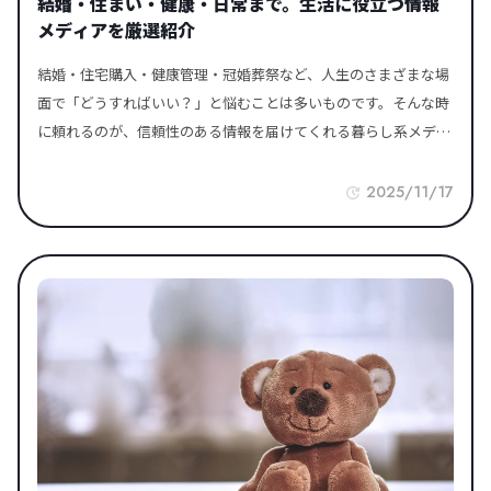
結婚・住まい・健康・日常まで。生活に役立つ情報
メディアを厳選紹介
結婚・住宅購入・健康管理・冠婚葬祭など、人生のさまざまな場
面で「どうすればいい？」と悩むことは多いものです。そんな時
に頼れるのが、信頼性のある情報を届けてくれる暮らし系メディ
アです。最近では、専門知識に基づいた記事を配信するメディア
や、実際の体験談が読めるサイトなど、暮らしに寄り添った情報
2025/11/17
源が充実しています。この記事では、暮らしに関わる4つのカテ
ゴリ（冠婚葬祭・住宅・健康美容・生活全般）に分けて、信頼で
きる情報メディアを厳選紹介します。生活の質を高める情報を、
必要なときにすぐ取りにいけるよう、ぜひブックマークしておき
ましょう。 知っておくと便利！暮らし系メディアの魅力 暮らし
の中には、「誰かに聞きたいけど、身近に相談できない」「ネッ
トの情報が多すぎて迷う」といった場面がたくさんあります。そ
んなときに役立つのが、信頼性のある情報をわかりやすく届けて
くれる暮らし系メディアです。ジャンルごとの専門知識、実体験
に基づくレビュー、比較や選び方のポイントなど、実生活にすぐ