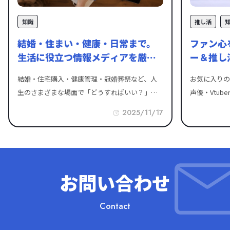
クックパッド株式会社が運営する食や暮らしに関するトレンド情
知識
推し活
報を提供するWebメディアです。毎日の食生活を豊かにするレシ
ピが紹介されており、料理のバリエーションを増やしたいと考え
結婚・住まい・健康・日常まで。
ファン心
るユーザーにとって貴重な情報源となってい​​ます。身近な食材を
生活に役立つ情報メディアを厳選
ー＆推し
用いたレシピが豊富に取り揃えられており、料理初心者でもマネ
紹介
ナル制作
しやすいように工夫されています。クックパッドニュースは、た
結婚・住宅購入・健康管理・冠婚葬祭など、人
お気に入りの
だのレシピ提供サイトにとどまらず、食材の新しい使い方や料理
生のさまざまな場面で「どうすればいい？」と
声優・Vtu
のテクニックを提供することで、ユーザーの食生活を豊かにし、
悩むことは多いものです。そんな時に頼れるの
で、日々の生
2025/11/17
料理の楽しさを伝えることに貢献しています。 BULKFIT24（バル
が、信頼性のある情報を届けてくれる暮らし系
るものです。
クフィット） 引用：https://bulkfit24.com/「BULKFIT24（バルク
メディアです。最近では、専門知識に基づいた
スタ・缶バッ
フィット）」は、プロ仕様の高品質な設備と圧倒的な低価格を両
記事を配信するメディアや、実際の体験談が読
ど、さまざま
立させた、24時間365日年中無休のフィットネスジムです。最大
めるサイトなど、暮らしに寄り添った情報源が
や、オリジナ
の特徴は、自社ブランドの本格的なトレーニングマシンやパワー
充実しています。この記事では、暮らしに関わ
ています。 この記事では、推しへの愛をカタチ
お問い合わせ
ラックを完備し、初心者から上級者まで満足できる「一級の環
る4つのカテゴリ（冠婚葬祭・住宅・健康美容・
にできる、お
境」を月額数千円で提供している点にあります。最新のIoTセキュ
生活全般）に分けて、信頼できる情報メディア
イトとグッズ
Contact
リティにより深夜や女性一人でも安心して利用でき、目黒店など
を厳選紹介します。生活の質を高める情報を、
で楽しむアイ
の完全個室型から広々とした店舗まで、ライフスタイルに合わせ
必要なときにすぐ取りにいけるよう、ぜひブッ
の大量発注ま