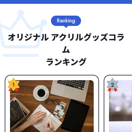
品化でも、安心して任せることができる会社です。運営元：株式
女性や子供も安心して使える清潔さが強みです。イベント会場や
会社コムズ
工事現場、災害時の備蓄用として、短期から長期まで柔軟なプラ
Ranking
ンを提供しています。「仮設トイレは臭くて不快」という常識を
覆したい方にこそ、この次世代ソリューションは最適です。 地球
オリジナル アクリルグッズコラ
に優しく、利用者にも心地よい空間づくりは、プロジェクトの満
足度を劇的に高めてくれます。 健康・美容関連メディア カラダ
ム
ネ 引用元：https://www.karadane.jp/「カラダネ」は、健康食品
ランキング
で知られる「わかさ生活」が運営する健康・美容情報サイトで
す。医師・専門家監修のもと、食事・運動・セルフケアなど幅広
いテーマを取り扱い、誰でもわかりやすく実践できる健康情報を
発信しています。特に人気なのが、「○○に効く食材」「年齢別
の健康習慣」といったテーマ別の特集記事。すぐに試せるセルフ
ケア方法や、症状別の生活改善法など、中高年層を中心に幅広い
世代から信頼を集めています。また、美容や睡眠、ストレスケア
などのコラムも充実しており、“なんとなく不調”を感じたときの
ヒント探しにぴったりの情報サイトです。 クックパッドニュース
引用元：https://news.cookpad.com/クックパッドニュースは、