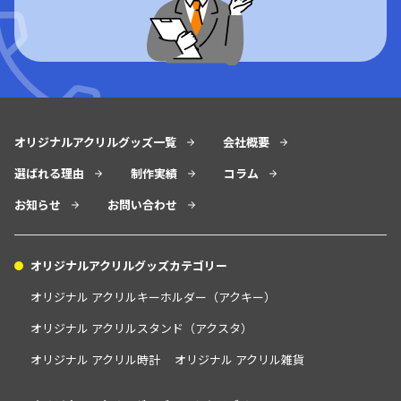
ンス、夫婦・家族関係など、リアルな生活者の視点に寄り添った
は、専門業者紹介サービス「一括.jp」が運営す
には、グッズ
コンテンツが特徴です。特に人気なのが、時短レシピ、掃除・片
る、ビジネスの「発注のお悩み」をクリアにす
近は1個から
づけ術、子育てコラムなど、忙しい毎日でもすぐに役立つ実用情
るWebマガジンです。 一括.jpが日々のサービス
キーや缶バッ
報。また、漫画やインタビューなど読み物として楽しめるコンテ
を通じて蓄積した、様々な業種のリアルなお悩
ぴったりのア
ンツも多く、“暮らしに使える知識”と“息抜きになる読み物”がバ
み解決ノウハウや、ビジネスに役立つ旬のトレ
す。 大切なのは、使う目的に合わせて選ぶこと
ランスよく揃っています。一方で、働く女性や共働き家庭が抱え
ンド情報を惜しみなく発信しています。同社の
買う？作る？
オリジナルアクリルグッズ一覧
会社概要
る社会的課題にも踏み込みながら、前向きに暮らすヒントを届け
背景にある「一括.jp」は、自動の見積もり比較
かの正解より
てくれる点も評価されています。暮らしに役立つ知識を幅広く、
選ばれる理由
サイトとは異なり、専門スタッフが案件を深く
制作実績
コラム
がいちばんで
深く得たい方におすすめのサイトです。 トイプードル専門店ブン
理解して最適な業者を選ぶ「完全人力サービ
法で、最高の
お知らせ
お問い合わせ
ゴヒルズ 引用元：https://www.bungohills.com/トイプードル専
ス」です。 このマガジンでは、その現場で培わ
い。 おすすめの推し活・キャラクターグッズ制
門店ブンゴヒルズは、トイプードル／ティーカッププードル専門
れたプロの知見をベースに、失敗しない外注先
作会社／ECサイト アニメイト通販 
の自家繁殖ブリーダーで、ペットショップを介さない直販を行う
オリジナルアクリルグッズカテゴリー
の選定ポイントやコスト削減のヒントなど、発
s://www.animate
ほか、トイプードル限定の完全予約制トリミングサロンを運営し
注担当者が本当に欲しい情報を分かりやすく解
は、全国に店
オリジナル アクリルキーホルダー（アクキー）
ています。東京・広尾（恵比寿近郊）と大分に拠点を持ちま
説しています。「外注先の選定で失敗したくな
ム専門店「ア
オリジナル アクリルスタンド（アクスタ）
す。 創業は1976年で、愛情を込めた育成とサービスで支持を集め
い」「自社に寄り添った確実な業者選びをした
ラクターグッ
ています。 子犬は健康と社会性を重視し、法律上の56日より長い
い」と悩むビジネスパーソンに、おすすめの情
オリジナル アクリル時計
オリジナル アクリル雑貨
専門ECサイ
生後2〜3か月まで親犬や同胎犬と過ごさせてから譲渡。屋根付き
報バイブルです。 冠婚葬祭関連メディア 公益社
イドル・Vtu