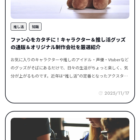
役立つ“知恵とヒント”を集めたメディアは、暮らしの不安や迷い
を解消する心強い味方になってくれます。信頼できる暮らし系メ
ディアを活用することで、正しい知識が得られ、判断に迷わず、
推し活
知識
ムダを減らしながら暮らしを豊かにするアイデアに出会えるた
め、日々の安心とゆとりにつながります。 ビジネス関連メディア
ファン心をカタチに！キャラクター＆推し活グッズ
IKKATSU 引用元：https://emeao.jp/ikkatsu-column/「IKKATS
の通販＆オリジナル制作会社を厳選紹介
U」は、専門業者紹介サービス「一括.jp」が運営する、ビジネス
お気に入りのキャラクターや推しのアイドル・声優・Vtuberなど
の「発注のお悩み」をクリアにするWebマガジンです。 一括.jp
のグッズがそばにあるだけで、日々の生活がちょっと楽しく、気
が日々のサービスを通じて蓄積した、様々な業種のリアルなお悩
分が上がるものです。近年は“推し活”の定番となったアクスタ・
み解決ノウハウや、ビジネスに役立つ旬のトレンド情報を惜しみ
缶バッジ・スマホグッズ・ぬいぐるみなど、さまざまなグッズを
なく発信しています。同社の背景にある「一括.jp」は、自動の見
取り扱う通販サイトや、オリジナル制作に対応した専門会社が増
積もり比較サイトとは異なり、専門スタッフが案件を深く理解し
2025/11/17
えています。 この記事では、推しへの愛をカタチにできる、おす
て最適な業者を選ぶ「完全人力サービス」です。 このマガジンで
すめのキャラクターグッズECサイトとグッズ制作会社を厳選して
は、その現場で培われたプロの知見をベースに、失敗しない外注
ご紹介。個人で楽しむアイテムから、同人・企業イベント用の大
先の選定ポイントやコスト削減のヒントなど、発注担当者が本当
量発注まで、目的に合わせたサービスが見つかります。 自分に合
に欲しい情報を分かりやすく解説しています。「外注先の選定で
った選び方を。推し活グッズは「買う」も「作る」も楽しめる ア
失敗したくない」「自社に寄り添った確実な業者選びをしたい」