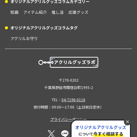
ドッグランでのびのび育て、メディア出演実績や海外からの購入
オリジナルアクリルグッズコラムカテゴリー
引用：https://www.koekisha.co.jp/「公益社」
問わず幅広い
希望もあるとしています。トリミングサロンは骨格や被毛に合わ
は、90年以上の歴史と年間1万件以上の実績を誇
ナップ。アク
知識
アイテム紹介
推し活
応援グッズ
せ「やさしく丁寧でかわいい」仕上げを掲げ、予約制でトイプー
る葬儀社です。最大の特徴は、厚生労働省認定
パレル、雑貨
ドルに特化した施術を提供します。 有限会社コーシン物流 引用
の葬祭ディレクターら専門スタッフによる、一
ムが揃います。 期間限定フェアや先
オリジナルアクリルグッズコラムタグ
元：https://kohsin-logistics.com/有限会社コーシン物流は、和
切の妥協がない「トータルサポート」にありま
品、描き下ろ
アクリルお守り
歌山県和歌山市を拠点とし、建設・土木資材や機械類の運搬を中
す。首都圏・近畿圏に多数の自社会館を構え、
ど、“ここで
心に近畿圏から全国まで対応する運送会社です。ユニック車、平
家族葬から社葬まで幅広く対応。明瞭な料金体
テムも多数展
車、セミトレーラー、長尺物対応車など多様な車両を保有し、重
系と、故人様を生前のような姿に整えるエンバ
欲しいグッズ
量物や長尺物など専門性の高い輸送を得意としています。同社は
ーミング技術など、質の高いサービスで約95%
ています。 また、アニメイトポイントや店舗受
「安全・安心・誠実」を基本理念とし、全車両へのデジタルタコ
の利用者満足度を実現しています。「大切な最
取サービスも
グラフ・ドライブレコーダー搭載など安全管理を徹底。予定通り
〒270-0202
期の時を、信頼できるプロにすべて任せたい」
ーズ。公式グ
千葉県野田市関宿台町1995-2
の配送だけでなく、荷主とのコミュニケーションを大切にし、創
という方にこそ、この手厚い体制は最適です。 2
コレクション
業以来の取引先からも高い信頼を獲得しています。企業向けに
4時間365日の即時対応はもちろん、葬儀後の手
のECサイトです。 pixivFACTO
TEL：
04-7196-0116
は、日常的な資材輸送だけでなく、物流課題の相談や業務効率化
続きまで誠実に伴走してくれる安心感は、他に
クトリー） 引用元：https://factory.pixiv.net/ pi
受付時間：09:00～17:00（土日祝日定休）
に役立つサポートも提供。社員の定着率が高く、女性ドライバー
は代えがたい支えとなります。悔いのないお別
xivFACT
プライバシーポリシー
も活躍しており、働きやすさにも力を入れています。和歌山を中
れのために、まずは公益社へ相談してみません
スト・マンガ
オリジナルアクリルグッズ
心に幅広い輸送ニーズに応える地域密着型の運送会社です。 株式
か。 いい葬儀 引用元：https://www.e-sogi.co
xiv」が運
今すぐ相談する
について
会社リアイブ 引用元：https://liaive.co.jp/株式会社リアイブは、
m/「いい葬儀」は、葬儀に関する悩みを幅広く
ンドグッズ制