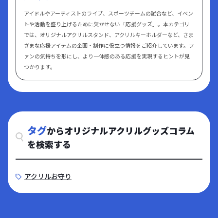
トな案件にも使いやすいサービスとなっています。 完全データ入
ーのライフステージに合わせたコンテンツが充実しているのが特
アイドルやアーティストのライブ、スポーツチームの試合など、イベン
稿だけでなく、カットパス作成や白版作成、画像の切り抜きなど
徴です。 株式会社メイクリーン 引用：https://mayclean.co.jp/
トや活動を盛り上げるために欠かせない「応援グッズ」。本カテゴリ
を代行するデータ作成サービスも提供しています。デザインソフ
「株式会社メイクリーン」は、横浜を拠点に土地活用やバイオト
では、オリジナルアクリルスタンド、アクリルキーホルダーなど、さま
トに不慣れなユーザーでも、サポートを受けながらオリジナルグ
イレ、電子部品事業など多角的なビジネスを展開する企業です。
ざまな応援アイテムの企画・制作に役立つ情報をご紹介しています。フ
ッズを制作できる体制を整えている点が強みです。 パッケージや
最大の特徴は、市街化調整区域などの「難あり地」を蘇らせる専
ァンの気持ちを形にし、より一体感のある応援を実現するヒントが見
台座形状、両面印刷などオプションも豊富で、用途や予算に応じ
門的な土地活用ノウハウと、環境に配慮した水を使わないバイオ
つかります。
た提案が可能です。問い合わせ経由で仕様相談や見積りにも対応
トイレの普及にあります。トランクルームやレンタルオフィスの
し、個人から法人まで幅広いニーズに応えるアクリルグッズ専門
運営も手掛け、創業以来「お客様に喜んでいただく」ことを至上
サービスとして運営されています。 OEM by COMS | 株式会社コ
命題として、地域の暮らしとビジネスを支え続けています。「遊
ムズ 引用：https://coms-oem.com/コムズは、アニメ・ゲーム
休地の活用に困っている」「環境に優しい設備を導入したい」と
タグ
などの版権コンテンツ向けに「お菓子グッズ」を企画・製造する
からオリジナルアクリルグッズコラム
いう方にこそ、同社の柔軟な提案力は最適です。 多岐にわたる実
小ロットOEMサービスを提供している会社です。100個から発注
績と誠実な伴走支援が、貴社の課題を新たな価値へと変えてくれ
を検索する
でき、パッケージ／お菓子／おまけの組み合わせで“ここにしか
ます。 バイオトイレナビ 引用：https://biotoilet.co.jp/「バイオ
ない商品”を作れます。商品化実績は2000アイテム以上。食品取
トイレナビ」は、株式会社メイクリーンが運営する、環境配慮型
アクリルお守り
扱い10年以上の知見があり、賞味期限や食品表示・保管など、食
バイオトイレの販売・レンタルに特化した専門サイトです。最大
品ならではのノウハウも含めて手厚くサポートしてくれます。さ
の特徴は、微生物の力で排泄物を分解し「無臭」を実現した点に
らに、追加発注にもスピーディーに対応できる会社なので、短い
あります。水洗や汲み取りが一切不要で、電源さえあればどこで
催事でも売り逃しを減らすことができます。初めてのお菓子の商
も設置可能。国土交通省の「快適トイレ」にも認定されており、