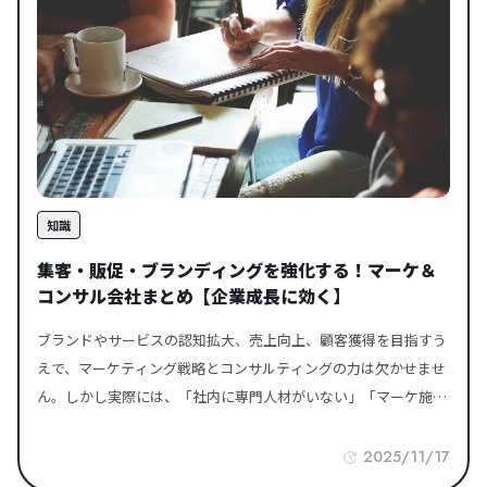
クスタや缶バッジ、スマホケースなど、推し活を彩るグッズは
と悩むビジネスパーソンに、おすすめの情報バイブルです。 冠婚
年々多様化しています。公式通販や同人グッズ、さらには自分で
葬祭関連メディア 公益社 引用：https://www.koekisha.co.jp/
つくるオリジナルグッズまで、その選択肢は本当にさまざまで
「公益社」は、90年以上の歴史と年間1万件以上の実績を誇る葬
す。 手軽にそろえるなら【通販サイト】 欲しいグッズをすぐ手
儀社です。最大の特徴は、厚生労働省認定の葬祭ディレクターら
に入れたいときは、EC（通販）サイトが便利です。公式グッズは
専門スタッフによる、一切の妥協がない「トータルサポート」に
もちろん、個人作家による一点物の作品やファンアートグッズな
あります。首都圏・近畿圏に多数の自社会館を構え、家族葬から
ども数多く揃っています。レビューを参考にしたり、限定品を予
社葬まで幅広く対応。明瞭な料金体系と、故人様を生前のような
約できるのも魅力のひとつ。「自分でつくるのは少しハードルが
姿に整えるエンバーミング技術など、質の高いサービスで約95%
知識
高い」という方にも安心の選択肢です。 こだわりを形にするなら
の利用者満足度を実現しています。「大切な最期の時を、信頼で
【グッズ制作サービス】 「このイラストをグッズにしたい」「名
きるプロにすべて任せたい」という方にこそ、この手厚い体制は
集客・販促・ブランディングを強化する！マーケ＆
前や日付を入れたい」など、自分だけのこだわりを反映させたい
最適です。 24時間365日の即時対応はもちろん、葬儀後の手続き
コンサル会社まとめ【企業成長に効く】
ときには、グッズ制作サービスがぴったりです。最近は1個から
まで誠実に伴走してくれる安心感は、他には代えがたい支えとな
ブランドやサービスの認知拡大、売上向上、顧客獲得を目指すうえで、マーケティング戦略とコンサルティングの力は欠かせません。しかし実際には、「社内に専門人材がいない」「マーケ施策が思うように機能していない」といった悩みを抱える企業も多いのではないでしょうか。最近では、戦略設計から広告運用、デジタルマーケティング、データ分析、ブランディング支援まで一貫して対応するプロフェッショナルな支援会社が増えています。この記事では、事業成長に直結するマーケティング＆コンサルティング会社を厳選してご紹介。自社の課題に合ったパートナー選びのヒントとして、ぜひご活用ください。 マーケティング・コンサルティング会社とは？ マーケティング・コンサルティング会社とは、企業の集客、売上拡大、ブランド構築、業務改善などを目的に、外部から戦略と施策を支援してくれる専門パートナーです。特に近年は、「成果に直結するパートナーとしての役割」が強く求められ、企業の内製化支援や伴走型の長期的な支援が可能な会社が注目されています。 おすすめのマーケティング会社 株式会社ベーシック 引用元：https://basicinc.jp/株式会社ベーシックは、BtoB企業向けのWebマーケティングを仕組み化するSaaS「ferret One（フェレットワン）」を開発・提供するマーケティング支援企業です。「マーケティングの知識がない企業でも成果を出せる仕組みづくり」を掲げ、戦略設計から実行、改善までを一気通貫で支援しています。ferret Oneは、BtoBマーケティングに必要な機能をワンパッケージ化したツールで、CMS（サイト更新機能）・フォーム作成・メール配信・リード管理・MA機能などがすべて揃っているのが特長。ノーコードで誰でも扱えるため、営業・マーケ・広報が連携しやすい環境を構築できます。さらに、ツール導入だけでなく、専任のカスタマーサクセスによる伴走型支援やセミナー・コンテンツ提供も充実しており、マーケティング初心者の企業でも着実に成果を出せるように設計されています。BtoBマーケの課題を持つ企業にとって、最初の一歩を支えてくれる実践型支援サービスです。 株式会社クーシー 引用元：https://coosy.co.jp/株式会社クーシー（COOSY）は、25年以上にわたりデザインとUI/UX設計に真摯に向き合ってきたWeb制作会社です。AI時代の集客に強みを持ち、戦略設計からコーポレート・採用サイトの制作、SEO・LLMO対策、システム／DX開発までを一気通貫で支援しています。「日本郵便」「ゼクシィ」「SUUMO」「dグルメ」「楽天レシピ」など、大規模かつ高負荷なサービスの実績が豊富で、複雑な要件整理や大規模サイト制作にも柔軟に対応可能です。また、海外（イギリス・ミャンマー）にも拠点を構え、グローバル展開を見据えたWeb戦略や多言語対応にも対応しています。大規模サイト制作や高度なUI/UX設計を重視する企業におすすめのWeb制作会社です。 株式会社フルスピード 引用元：https://www.fullspeed.co.jp/株式会社フルスピードは、SEO対策・リスティング広告・SNS広告・Web制作・インフルエンサーマーケティングまで、Web集客を一気通貫で支援するデジタルマーケティング会社です。創業20年以上の実績を持ち、BtoB・BtoC問わず、幅広い業界の企業に対して集客成果に直結する施策を提供しています。SEO領域では、内部施策からコンテンツ制作、テクニカルSEOまで対応可能。最新の検索アルゴリズムにも対応したロジカルな改善提案に強みがあり、中長期でのオーガニック流入増加に貢献します。また、Google広告やMeta広告（Instagram・Facebook）、X（旧Twitter）、TikTokなど、主要SNSを活用した広告運用支援にも対応。予算やKPIに応じた運用改善やレポーティングまで、実行フェーズに強いマーケティング支援会社です。広告やSEOを任せたいが、どこまで社内でやるべきか悩んでいる企業にとって、戦略から実行までを柔軟に任せられる信頼性の高いパートナーです。 株式会社Welfill 引用：https://welfill.jp/株式会社Welfill（ウェルフィル）は、Webシステム・Webアプリ開発会社です。Ruby・React・Next.jsなどを用いた開発に加え、ホームページ制作や自社Webサービスの企画・運営まで一貫して手がけています。自社開発のノーコードツール「PAGE STOCK（ページストック）」を活用した格安ホームページ制作では、3万円台からオリジナルサイトを制作可能です。集客に強いLP型の構成と、パーツを選んで文章と写真を入れるだけの簡単操作で、初心者でもスマホから自分で更新・運用しやすい点が魅力です。また「HISHOSUPPL（秘書サプリ）」として、在宅で働くオンライン秘書と、業務を手伝ってほしい事業者をつなぐ無料求人マッチングサービスも運営しています。初期費用や求人掲載は無料で、短時間・単発の依頼もしやすく、バックオフィス業務を柔軟にアウトソースできます。ホームページ集客の強化と事務・雑務の効率化をまとめて進めたい中小企業や個人事業主にとって、実務に根ざしたサービスを提供してくれる、依頼しやすい会社です。詳しくはこちら↓Webアプリ開発・ホームページ制作に強い大阪のシステム開発会社｜株式会社Welfill／ウェルフィル3万円～の格安ホームページ制作サービス｜PAGE STOCK／ページストックオンライン秘書サービス｜秘書サプリ 株式会社リアライズ 引用：https://to-realize.jp/株式会社リアライズは、ホームページ制作、MEO対策を始めとしたWebマーケティング事業を行う会社です。同社は、建設業、士業、介護業、美容業、健康業など、さまざまな業種でのホームページ制作実績があり、各業種の特性に合わせたデザインと機能を提供しています。東京、大阪、福岡で営業職の採用情報も公開されているので、Webマーケティング業界に興味のある方はぜひ一度ご確認ください。 一般社団法人 日本マーケティング・リテラシー協会（JMLA） 引用元：https://www.marketing-literacy.org/一般社団法人 日本マーケティング・リテラシー協会（JMLA）は、商品企画開発とマーケティング戦略立案の領域で、ヒトの感性を起点にマーケティングサイエンスで「売れる」を創り出す２つのソリューションを提供しています。 商品企画開発法NeoP7システム 良質で大量のアイデア創出から「売れる／売れない」、「売れるようにするためにはどの要素を見直せばよいか」を数値で予測できるので、企画者―技術者―意思決定者が同時に顧客理解を深めることができ、再現性あるプロセスで企画開発を推進することができます。 JMLA感性マーケティング法 「なぜ顧客によって購買に差があるの？」、「売上減少からV字回復させたい」、「もっと売れるはず！」、「もっと顧客理解を深めたい」という課題に、顧客起点で自社の本質の課題を把握できるので、強みを生かした「売れる」に結びつく戦略立案を行うことができます。「学び」と「実務」両面から①②のメニューをご用意しています。課題をお持ちの方はJMLAの公式HPをご覧ください。弊社サイトはこちら クーミル株式会社 引用元：https://coomil.co.jp/クーミル株式会社は、SEO・AIO対策に強みを持つWeb制作会社です。単に見た目の良いサイトを制作するだけでなく、検索エンジンやAIに正しく情報が伝わるサイト構造、コンテンツ設計、内部リンク設計、構造化データの活用までを踏まえたWebサイト制作を行っています。ECサイト制作においても、商品・カテゴリページのSEO最適化、購入導線の改善、コンバージョンを意識したUI/UX設計に対応可能です。AI検索時代において「引用されやすく、ユーザーにも選ばれるサイト」を目指したい企業にとって、制作から集客改善まで相談できるパートナーといえるでしょう。 合同会社GRADMIN 引用：https://gradmin.co.jp/合同会社GRADMIN（グラドミン）は、Web集客専門のコンテンツマーケティング会社です。「コンテンツの力で、Webサイトをもっと鮮やかに。」をコンセプトに、オウンドメディア運用代行、SEO記事制作、SEOコンサルティング、ホームページ制作を通じて、企業の問い合わせ・集客増加を支援しています。オウンドメディア運用代行では、キーワード戦略や競合分析に基づくコンテンツ設計から、記事制作、技術的SEO対策、アクセス解析・改善提案までをワンストップで提供します。年商1〜10億円規模の企業を中心に、成果が出るまで伴走する運用支援が特徴です。また、WordPressに強いホームページ制作サービスでは、単なる“名刺代わり”ではなく、集客や問い合わせを見据えたサイト構成と導線設計、スマートフォン対応、内部SEO対策まで一貫して対応します。自社メディア「GRADMIN PRESS」でWeb集客ノウハウを継続的に発信するなど、実務に根ざした知見を持つことも魅力です。「オウンドメディアで問い合わせを増やしたい」「SEOとコンテンツで中長期的に集客基盤をつくりたい」と考える企業にとって、頼みやすく、成果が期待できるWebマーケティング会社です。 株式会社ブランディングワークス 引用元：https://www.branding-works.jp/株式会社ブランディングワークスは、SEOコンサルティングやコンテンツマーケティング支援を主軸に事業展開している会社です。SEOのみならず、広告、SNS、アフィリエイトなど、Webマーケティングの幅広い手法に対しても支援しています。また、特徴的なのは「固定金額・契約期間」の縛りを設けず、クライアントのニーズに合わせた柔軟でカスタマイズ可能なSEO支援サービスを提供している点。これにより、費用の最適化・低リスクでのマーケティング支援・SEO対策が可能です。現在、「記事制作」や「外部リンク獲得支援」「内部評価改善」など、サイト状況にあわせて好きな施策を選んで月額1.5万円～支援可能な「ネコノテSEO」も提供しています。また、事業者支援の他、ファンローカル、ファンワーク、わんぱくライフと、直接メディア運営にも携わっています。 AdMarket 引用元：https://www.ad-market.jp/AdMarketは、Web広告・SNS広告・動画広告の運用代行に強みを持つWebマーケティング代理店です。リスティング広告、ディスプレイ広告、Google広告をはじめ、Instagram・Facebook・X・LINE・TikTokなど各種SNS広告、YouTubeやTVer、Netflixなどの動画広告まで幅広い媒体をワンストップで対応します。単に配信設定を行うだけでなく、ターゲット属性や行動データを分析した媒体設計、クリエイティブ制作、配信後のレポート・改善提案まで一貫支援するのが特徴です。専任担当者によるコメント付き月次レポートで、専門用語をかみ砕いて説明しながら、費用対効果の最大化を目指した運用を行っています。また、SNSアカウント運用やインフルエンサーマーケティング、SEO対策、LP・Webサイト制作、動画制作など、集客から認知拡大、刈り取りまでをトータルで任せられる体制も魅力です。「どの媒体で何をすべきか分からない」「広告の成果をもっと伸ばしたい」といった課題に対して、戦略立案から運用改善まで伴走してくれる、心強いマーケティングパートナーだと言えます。 株式会社S-fleage 引用：https://www.s-fleage.com/株式会社S-fleageは、これからSEO対策に力を入れたい企業を支援するWebマーケティング制作会社です。検索エンジンでの集客が重要性を増す中、同社は「何から始めればいいのか分からない」「社内に専門人材がいない」「業務が忙しくリソースを割けない」といった課題を抱える企業に向けて、ゼロから取り組める体制を提供しています。支援内容は、まず現状の課題整理からスタートし、ターゲット分析や競合調査を踏まえた施策立案、コンテンツ制作、内部対策、効果測定、改善運用まで一貫して対応。SEOの知識がなくても理解しやすい進行と、結果につながる実務的なサポートが特徴です。これまでの実績では、制作したSEOコンテンツの約70％が検索上位表示を達成。さらに、サイト流入数や来店予約数が10倍以上に増加した事例も複数報告されており、実効性の高い支援を行う企業として評価されています。 株式会社ワクタス 引用：https://wakutas.co.jp/株式会社ワクタスは、北海道・帯広市を拠点に、「集客に強いホームページ制作」を中心としたWebマーケティングのワンストップ支援を提供する企業です。ホームページ制作だけでなく、Instagram運用代行、LINE公式アカウント構築代行、YouTube運用代行、リスティング広告運用、Webコンサルティングなど、Webに関わるあらゆる施策を包括的にサポートしています。「“ワクワクするキッカケを”」を企業理念に掲げ、ただ“見栄えのよいデザイン”を作るのではなく、クライアントの目的（集客・採用・ブランディングなど）から逆算したWeb戦略の設計・実装に全力を注ぎます。市場調査や競合分析を徹底し、ユーザー導線・使いやすさ・SEOなどあらゆる観点から「成果につながるWebサイト」を追求する点がワクタスの強みです。 株式会社ビズファン 引用：https://bizfun.co.jp/「株式会社ビズファン」は、インターネット広告運用やメディア事業を軸に、企業の多角的な成長を支援する総合マーケティング企業です。最大の特徴は、単なるアドバイスに留まらない「ハンズオン型（伴走型）」の支援にあります。「楽しく、はたらく」を理念に掲げ、広告運用から新規事業開発、コスト削減まで、クライアントのマーケティング責任者のような当事者意識で課題解決に挑む姿勢が多くの信頼を集めています。「売上を伸ばしたいがノウハウがない」「実務まで一気通貫で任せたい」という企業様にとって、これほど心強いパートナーはいません。 戦略立案から実行までを泥臭く共創してくれる彼らの解決力が、貴社のビジネスに劇的な変化をもたらします。 株式会社TACSEL（タクセル） 引用：https://tacsel.com/ 「株式会社TACSEL（タクセル）」は、広告運用とシステム開発の両輪で企業のDXを加速させる、実行型のマーケティング・テック集団です。 最大の特徴は、単なる提案に留まらず、企画から実装・運用までをワンストップで完結させる「圧倒的な機動力」にあります。Web広告の最適化やシステム開発、さらにはRPAによる業務改善まで、ITを駆使して売上向上とコスト削減を同時に実現。クライアントの課題を自分事として捉え、最短距離で成果を出すことに徹底的にこだわっています。 「アイデアはあるが形にできない」「デジタル戦略を一括して任せたい」という企業様にとって、これほど頼もしいパートナーはいません。 貴社の可能性を最大限に引き出し、共に成長を創り出す彼らのプロ意識を、ぜひビジネスの現場で体感してください。 沖縄トランプ株式会社 引用：https://trump-okinawa.com/沖縄トランプ株式会社は、歯科・医科に特化したホームページ制作およびWebマーケティング支援を行う会社です。沖縄県那覇市を拠点に、これまで累計600件以上のクリニックサイト制作に携わってきました。単なるホームページ制作にとどまらず、SEO対策・リスティング広告運用・MEO対策・アクセス解析など、集患に直結する施策を一貫してサポートしています。新規開院時の立ち上げ支援から既存サイトの改善まで、状況に応じた柔軟な提案が可能です。特に、医療機関に特化している点が強みであり、診療内容や地域性、ターゲット患者に合わせた設計・改善提案を行っています。また、Googleアナリティクス（GA4）を活用したアクセス解析レポートにより、現状の課題を分かりやすく整理し、具体的な改善につなげています。「作って終わり」ではなく、公開後の運用・改善まで伴走し、医院の集患や採用につながるWeb戦略を支援している点が、多くのクリニックから評価されています。 株式会社シイテ 引用：https://sionas.co.jp/株式会社シイテは、大阪市北区に本社を構えるホームページ制作会社です。デザイン性とマーケティング力を融合したWebサイト制作を強みとし、企業サイト・ECサイト・採用サイトなどの構築から運営までをワンストップで提供しています。自社で複数のメディアを運営してきた経験から、実績あるSEO技術を制作に取り入れており、検索流入を意識したサイト設計やコンテンツ戦略を得意としています。対応領域はSEO対策、レスポンシブデザイン、WordPressによるサイト構築、ShopifyやEC-CUBEを活用したEC構築、ネットショップ運営支援まで幅広く、事業成長に直結するWeb基盤づくりをサポートしています。運用面では、サイト更新代行、アクセス解析、コンテンツ作成、SNS連携などの支援を通じて、成果につながるWeb運営を継続的にバックアップします。中小企業や個人事業主にも導入しやすい料金プランを用意しており、全国の企業のWebパートナーとして高い評価を得ています。 株式会社LIVALEST 引用：https://livalest.com/株式会社LIVALESTは、大阪・関西を拠点とする中小企業向けのWeb制作会社です。「一緒に走り続けるパートナーに。存在に。」を掲げて、クライアントと共に成長するパートナーを目指しています。ホームページの新規制作やリニューアルを手がけ、WordPressを用いた更新しやすいシステムを構築。明瞭な料金設定と、80%以上のクライアントが継続契約する充実したアフターサポートが特徴です。幅広い業種に対応し、ロゴ・名刺・チラシ制作、多言語対応、MEO対策、LINE公式アカウント活用などのサービスも提供しています。特に、大阪・関西圏の店舗事業者向けに特化したMEO対策サービスを強化しています。Googleマップでの上位表示を実現し、店舗の認知度向上と集客増加を支援します。地域密着型アプローチと対面での打ち合わせを重視し、クライアントのニーズを深く理解します。単なるWeb制作会社ではなく、クライアントの長期的な事業戦略パートナーとしての役割を果たすことを目指しています。Webサイトの活用からデジタルマーケティング全般まで、包括的なアドバイスとサポートを提供しています。 株式会社OSIE 引用：https://osie.site/株式会社OSIEは、Web制作・マーケティング支援を軸に、企業の集客・販促・ブランディングを総合的に支援するマーケティング会社です。単なるホームページ制作や広告運用にとどまらず、「成果につながる設計」を重視し、戦略立案から実行、改善まで一貫して対応している点が特徴です。SEO対策やリスティング広告、SNS運用、動画制作などを組み合わせ、業種や事業フェーズに応じた最適な施策を設計。特に中小企業や成長企業に対しては、限られた予算の中でも最大限の効果を引き出す提案力に強みがあります。また、スピード感のある対応と実務に基づいた提案により、机上の空論ではない実行可能なマーケティングを実現。外部のWeb担当者として伴走する形で、継続的な改善と成果創出を支援しています。さらに、オンライン施策だけでなくオフライン施策も含めた統合的な戦略設計にも対応しており、企業の成長フェーズに応じた柔軟なサポートが可能です。中長期的な視点でブランド価値を高めながら、安定したリード獲得体制の構築を目指す企業にとって、信頼できるパートナーといえるでしょう。 EPICs株式会社(エピックス) 引用：https://epic-s.co.jp/EPICs株式会社は創業よりノーコードツール特化でアプリ/システム開発やマーケティングを行ってきた、ノーコードのプロフェッショナル集団です！Adalo公認エキスパート及びBubble正規公認代理店に認定されており、BubbleやAdaloをはじめとした様々なノーコードツールを使用することが可能なため、開発内容に応じてベストなツールで開発を行うことができます。200件以上の開発実績を誇り、開発事例としては、勤怠/収支管理アプリやヘルスケア＋ポイントアプリ、学生服専用のフリマアプリ などがあります。また社員の8割がエンジニアのため、開発リソースが潤沢な点も特徴です。その他専属のデザイナーも多数在籍しており、機能の開発のみならずクオリティの高いデザインやアプリロゴの制作まで一気通貫で対応が可能です！そして、EPICs株式会社は自社マーケティングのノウハウを活かした開発後のマーケティング支援まで対応。開発して終わりではなく、開発後のアプリ運用までサポートいたします。EPICs株式会社の受託開発サービスページはこちらから＞＞ 株式会社セブンデザイン 引用元：https://www.sevendesign.biz/株式会社セブンデザインは、大阪を拠点に集客と成約に強いホームページ制作と公開後の伴走型運営サポートを提供する企業です。創業以来、500社以上の制作実績に基づき、事業内容やターゲットを深く理解した集客戦略と、ユーザーが成約に至るための最適な導線設計を強みとしています。特に、SEO対策と品質の高いコンテンツ作成に注力しており、ネットショップで年商3億円を達成するなど、具体的な成果を追求してきた実績が豊富です。サービスは、単なるホームページ制作にとどまらず、アクセス解析やヒートマップを用いた継続的な改善提案までトータルでカバーしています。また、他社制作のサイト運営代行や、生成AIを活用したコンテンツ効率化支援など、成果最大化に向けた多角的なサポート体制が整備されています。流行りより使いやすさを重視したデザイン設計と、公開後も継続的に成果を伸ばしたいと考える企業にとって、理論的で戦略的なサポートを提供する実践的なパートナーです。 RecUp 引用元：https://recup.delight21.co.jp/lp/株式会社Delightが展開する、AIスカウトを軸に、企業の採用活動を効率化・最適化する「RecUp」。応募を待つのではなく、AIが求職者に直接アプローチするという新しいスタイルで、採用のスピードと質を同時に高めてくれます。また、公式サイトでは採用に関するノウハウ記事や事例紹介も積極的に発信しており、採用初心者からベテラン担当者まで役立つ情報が満載です。採用でお悩みの企業にとって、頼れる“もう一人の人事担当者”のような存在となるはずです。詳しくは公式サイトをご覧ください。 サンゼンデザイン株式会社 引用元：https://www.sanzen-design.jp/サンゼンデザイン株式会社は、福岡県北九州市を拠点にホーム
作れるサービスも増えており、アクキーや缶バッジ、トートバッ
ります。悔いのないお別れのために、まずは公益社へ相談してみ
グなど、推し活にぴったりのアイテムを気軽にオーダーできま
ませんか。 いい葬儀 引用元：https://www.e-sogi.com/「いい葬
す。 大切なのは、使う目的に合わせて選ぶこと 買う？作る？――そ
儀」は、葬儀に関する悩みを幅広く解決する情報メディアであ
れは目的やタイミング次第。誰かの正解より、自分の「尊い」に
り、全国の葬儀社検索や費用の目安、葬儀マナーの解説など、人
素直になるのがいちばんです。今の推し活にフィットする方法
2025/11/17
生でそう何度も経験しない“お別れ”の場面をサポートする実用的
で、最高のグッズライフを楽しんでください。 おすすめの推し
な情報が充実しています。特徴は、実際に葬儀を経験した人の口