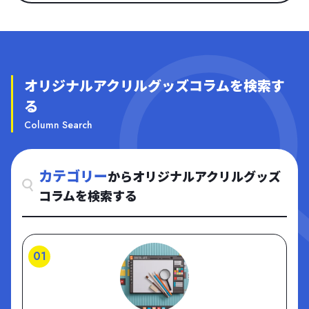
活・キャラクターグッズ制作会社／ECサイト アニメイト通販 引
コミが豊富なこと。さらに、葬儀の種類や形式、地域ごとの風習
用元：https://www.animate-onlineshop.jp/ アニメイト通販は、
なども詳しく紹介されており、「何をどう準備すればいいか」が
全国に店舗展開するアニメ・マンガ・ゲーム専門店「アニメイ
明確にわかる設計になっています。また、法要や仏壇・お墓選び
ト」が運営する、公式キャラクターグッズを中心に取り扱う日本
まで情報が幅広く、一連の流れを包括的にカバーしてくれるのも
オリジナルアクリルグッズコラムを検索す
最大級の専門ECサイトです。TVアニメ・劇場版作品・アイドル・
魅力です。家族のため、自分のために備えたいという方にとっ
る
Vtuber・2.5次元舞台まで、ジャンルを問わず幅広い作品の最新
て、頼れる終活・葬儀メディアの代表格です。 sikisaisai 引用
グッズが豊富にラインナップ。アクスタ、缶バッジ、ぬいぐる
元：https://sikisaisai.jp/sikisaisaiは、冠婚葬祭や暮らしの行事、
Column Search
み、アパレル、雑貨など、推し活に欠かせないアイテムが揃いま
マナーに関する情報を分かりやすく解説する生活総合メディアで
す。 期間限定フェアや先行予約商品、描き下ろしイラストを使っ
す。日本の伝統行事や風習、慣習について正確かつ丁寧に伝える
カテゴリー
からオリジナルアクリルグッズ
た限定グッズなど、“ここでしか買えない”ファン垂涎の限定アイ
ことを目的としています。サイトでは、「結婚式のマナー」「葬
コラムを検索する
テムも多数展開。予約・再販通知機能もあり、欲しいグッズを逃
儀や法要のしきたり」「お中元・お歳暮の贈り方」など、人生の
さず入手できる仕組みも整っています。 また、アニメイトポイン
節目で必要となる知識を幅広く網羅しています。特に、現代に即
トや店舗受取サービスもあり、リアル店舗との連携もスムーズ。
した形式と伝統のバランスを重視し、若い世代にも読みやすいコ
公式グッズを安心して手に入れたい方、コレクション目的で買い
ンテンツ構成が特長です。また、季節の歳時記や年中行事の意味
01
逃したくない方に最適のECサイトです。 pixivFACTORY（ピクシ
と実践方法など、暮らしを彩る情報も豊富に掲載されています。
ブファクトリー） 引用元：https://factory.pixiv.net/ pixivFACTO
あらゆる世代に向けて、暮らしと文化をつなぐ信頼性の高い情報
RY（ピクシブファクトリー）は、イラスト・マンガ・小説の投稿
源として活用されています。 大阪メモリアルパーク 引用：http