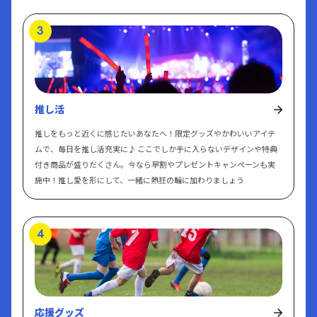
などの実行・流通支援までをワンストップでサポートしていま
は、リクルートが運営する不動産情報サイト「SUUMO」内の情
す。 自社工場だからできる高品質でスピーディーな対応を強み
報メディアで、住宅・不動産にまつわる最新ニュースや住まい選
3
に、近年は販促物制作のノウハウを活かした推し活グッズの企画
びのノウハウをわかりやすく発信しています。物件探しだけでな
制作にも力を入れ、定番のアクリルグッズや缶バッチのほか、自
く、「賃貸と購入どっちが得？」「間取りの選び方」「住宅ロー
社オリジナル商品の変身する等身大パネル【メタモルパネル】の
ンの基礎知識」など、生活者目線に寄り添った実用的なコンテン
開発販売など、お客様の多様なニーズと市場の動向を的確に捉え
ツが充実。専門家による解説やデータ分析記事も多く、初めて住
推し活
た魅力的で斬新なサービスをご提供いたします。 実績集：http
まいを探す人にも安心して読める構成になっています。また、ト
推しをもっと近くに感じたいあなたへ！限定グッズやかわいいアイテ
s://prozy.jp/works/ メタモルパネル詳細：https://prozy.jp/work
レンドやライフスタイルに関するコラムも多く、住まいの情報だ
ムで、毎日を推し活充実に♪ ここでしか手に入らないデザインや特典
s/t89h6qyh7r/ アクリルモール 引用元：https://acrylmall.jp/ アク
けでなく暮らし方そのものを考えるきっかけにもなるメディアで
付き商品が盛りだくさん。今なら早割やプレゼントキャンペーンも実
リルモールは、オリジナルアクリルグッズの制作・販売を行う専
す。 住まいのお役立ち情報（LIFULL HOME’S） 引用元：https://
施中！推し愛を形にして、一緒に熱狂の輪に加わりましょう
門通販サイトです。アクリルスタンドやアクリルキーホルダー・
www.homes.co.jp/cont/LIFULL HOME’S（ライフルホームズ）の
アクリルマグネット・アクリルプレートなどの販促用ノベルティ
「住まいのお役立ち情報」は、一戸建てやマンション、賃貸住宅
やキャラクターグッズ、同人イベント向けアイテムを幅広く取り
の選び方から、リフォーム、住宅ローン、暮らしの工夫に至るま
4
扱っています。 小ロットから大ロットまで対応しており、イベン
で、住まいに関する実用的な情報を網羅しています。さらに、街
ト出展や企業プロモーション、推し活グッズなど、用途に合わせ
の環境や住み心地に関する地域情報、引っ越しに関する知識、学
た発注がしやすいことが特徴です。価格は比較的リーズナブル
生の一人暮らしや家を「売る」ための情報も掲載されています。
で、短納期での納品にも対応しているため、スケジュールがタイ
生活者の不安や疑問を解決する信頼性の高い記事が多く、ユーザ
応援グッズ