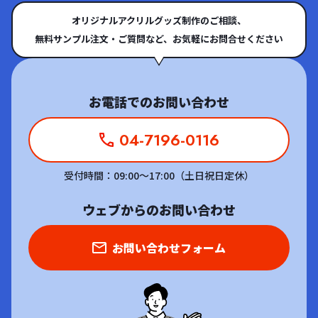
た選択が可能です。「最高のマシンを、好きな時に、好きなだけ
クマークしておきましょう。 知っておくと便
つかります。 自分に合った選び方を。推し活
オリジナルアクリルグッズ制作のご相談、
使いたい」という方にこそ、この自由で贅沢な環境は最適です。
利！暮らし系メディアの魅力 暮らしの中には、
ッズは「買う」
無料サンプル注文・ご質問など、お気軽にお問合せください
無駄を削ぎ落としたスマートな空間で、理想の体への最短距離を
「誰かに聞きたいけど、身近に相談できない」
や缶バッジ、
駆け抜けませんか。 その他暮らし関連メディア 暮らしニスタ 引
「ネットの情報が多すぎて迷う」といった場面
グッズは年々
用元：https://kurashinista.jp/「暮らしニスタ」は、家事・収
がたくさんあります。そんなときに役立つの
人グッズ、さ
お電話でのお問い合わせ
納・節約・手作り雑貨など、暮らしを楽しく・便利にするアイデ
が、信頼性のある情報をわかりやすく届けてく
ッズまで、そ
アを集めたユーザー参加型メディアです。一般の投稿者によるリ
れる暮らし系メディアです。ジャンルごとの専
手軽にそろえるな
04-7196-0116
アルな暮らしの工夫が多数掲載されており、“暮らしの知恵”が詰
門知識、実体験に基づくレビュー、比較や選び
ズをすぐ手に
まった情報が日々更新されています。掲載ジャンルは料理・掃
方のポイントなど、実生活にすぐ役立つ“知恵と
トが便利です
受付時間：09:00～17:00（土日祝日定休）
除・収納・DIY・100均活用術など多岐にわたり、「誰でも真似で
ヒント”を集めたメディアは、暮らしの不安や迷
家による一点
きる」「ちょっとしたアイデアが参考になる」とSNSでも話題
いを解消する心強い味方になってくれます。信
ども数多く揃
ウェブからのお問い合わせ
に。また、ユーザーの投稿だけでなく、編集部による特集記事や
頼できる暮らし系メディアを活用することで、
たり、限定品
アイデアまとめも充実しており、隙間時間に読むだけでも日常の
正しい知識が得られ、判断に迷わず、ムダを減
「自分でつく
お問い合わせフォーム
ヒントが見つかるメディアです。 CHANTO WEB 引用元：https://
らしながら暮らしを豊かにするアイデアに出会
う方にも安心の選択肢
chanto.jp.net/「CHANTO WEB」は、主婦と生活社が運営する、
えるため、日々の安心とゆとりにつながりま
るなら【グッズ制作
家事・育児・仕事を両立する世代に向けた暮らしの情報メディア
す。 ビジネス関連メディア IKKATSU 引用元：htt
をグッズにし
です。家事効率のコツや家計管理の方法、育児とキャリアのバラ
ps://emeao.jp/ikkatsu-column/「IKKATSU」
など、自分だ