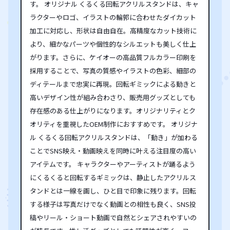
す。 オリジナル くるくる回転アクリルスタンドは、キャ
ラクターやロゴ、イラストの輪郭に合わせたダイカット
加工に対応し、形状は自由自在。高精度なカット技術に
より、細かなパーツや個性的なシルエットも美しく仕上
がります。さらに、ケイオーの高品質フルカラー印刷を
採用することで、写真の質感やイラストの色彩、細部の
ディテールまで忠実に再現。回転ギミックによる動きと
高いデザイン性が組み合わさり、販売用グッズとしても
存在感のある仕上がりになります。オリジナリティとク
オリティを重視したOEM制作におすすめです。 オリジナ
ル くるくる回転アクリルスタンドは、「動き」が加わる
ことでSNS映え・動画映えを同時に叶える注目度の高い
アイテムです。 キャラクターやアーティストが踊るよう
にくるくると回転するギミックは、静止したアクリルス
タンドとは一線を画し、ひと目で印象に残ります。回転
する様子は写真だけでなく動画との相性も良く、SNS投
稿やリール・ショート動画で自然とシェアされやすいの