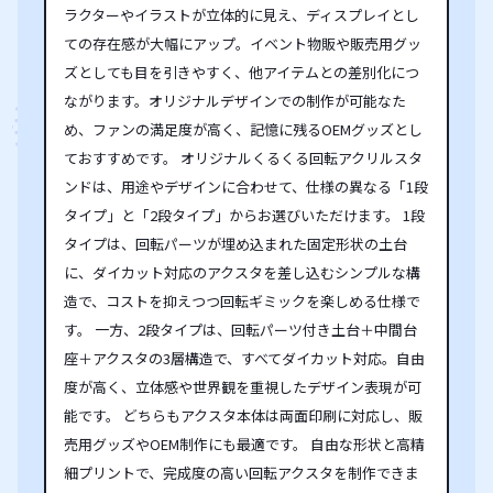
ラクターやイラストが立体的に見え、ディスプレイとし
ての存在感が大幅にアップ。イベント物販や販売用グッ
ズとしても目を引きやすく、他アイテムとの差別化につ
ながります。オリジナルデザインでの制作が可能なた
め、ファンの満足度が高く、記憶に残るOEMグッズとし
ておすすめです。 オリジナルくるくる回転アクリルスタ
ンドは、用途やデザインに合わせて、仕様の異なる「1段
タイプ」と「2段タイプ」からお選びいただけます。 1段
タイプは、回転パーツが埋め込まれた固定形状の土台
に、ダイカット対応のアクスタを差し込むシンプルな構
造で、コストを抑えつつ回転ギミックを楽しめる仕様で
す。 一方、2段タイプは、回転パーツ付き土台＋中間台
座＋アクスタの3層構造で、すべてダイカット対応。自由
度が高く、立体感や世界観を重視したデザイン表現が可
能です。 どちらもアクスタ本体は両面印刷に対応し、販
売用グッズやOEM制作にも最適です。 自由な形状と高精
細プリントで、完成度の高い回転アクスタを制作できま