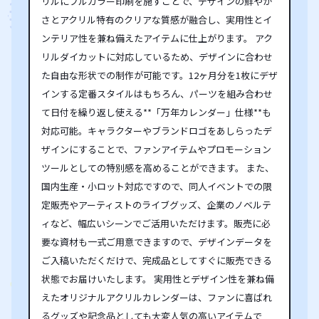
リルにフルカラー印刷を施すことで、デザインの鮮やか
さとアクリル特有のクリアな質感が融合し、実用性とイ
ンテリア性を兼ね備えたアイテムに仕上がります。 アク
リルダイカットに対応しているため、デザインに合わせ
た自由な形状での制作が可能です。12ヶ月分を1枚にデザ
インする定番スタイルはもちろん、パーツを組み合わせ
て日付を繰り返し使える**「万年カレンダー」仕様**も
対応可能。キャラクターやブランドロゴをあしらったデ
ザインにすることで、ファンアイテムやプロモーション
ツールとしての特別感を高めることができます。 また、
国内生産・小ロット対応ですので、同人イベントでの限
定販売やアーティストのライブグッズ、企業のノベルテ
ィなど、幅広いシーンでご活用いただけます。販売に必
要な資材も一式ご用意できますので、デザインデータを
ご入稿いただくだけで、完成品としてすぐに販売できる
状態でお届けいたします。 実用性とデザイン性を兼ね備
えたオリジナルアクリルカレンダーは、ファンに喜ばれ
るグッズや記念品としても大変人気の高いアイテムで