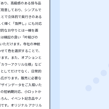
があり、高級感のある授与品
ご用意しており、シンプルで
ことで立体的で奥行きのある
しく輝く「箔押し」にも対応
般的なお守りとは一線を画
には縁起の良い「叶結びの
いただけます。寺社の神紋
わせて色を選択することで、
きます。また、オプションと
「カラーアクリル仕様」など
りとしてだけでなく、日常的
も広がります。販売に必要な
デザインデータをご入稿いた
での短納期対応、小ロットか
ちろん、イベント記念品やノ
です。オリジナル アクリル