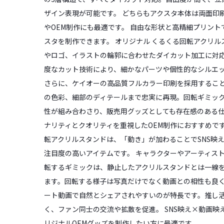
ザイン表現が可能です。 どちらもアクスタ本体は両面印
やOEM制作にも最適です。 自由な形状と高精細プリント
スタを制作できます。 オリジナル くるくる回転アクリ
やロゴ、イラストの輪郭に合わせたダイカット加工に対
度なカット技術により、細かなパーツや個性的なシルエ
さらに、ケイオーの高品質フルカラー印刷を採用するこ
の色彩、細部のディテールまで忠実に再現。回転ギミッ
性が組み合わさり、販売用グッズとしても存在感のある
ナリティとクオリティを重視したOEM制作におすすめです
転アクリルスタンドは、「動き」が加わることでSNS映
注目度の高いアイテムです。 キャラクターやアーティス
転するギミックは、静止したアクリルスタンドとは一線
ます。回転する様子は写真だけでなく動画との相性も良く
ート動画で自然とシェアされやすいのが特長です。推し
く、ファン同士の交流や拡散を促進。 SNS映え×動画映
リジナルOEMグッズを制作したい方に最適です。