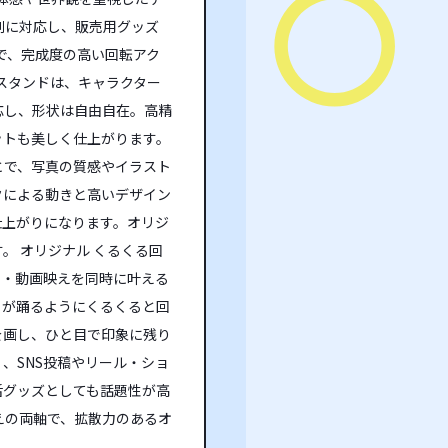
刷に対応し、販売用グッズ
で、完成度の高い回転アク
ルスタンドは、キャラクター
応し、形状は自由自在。高精
ットも美しく仕上がります。
とで、写真の質感やイラスト
クによる動きと高いデザイン
仕上がりになります。オリジ
。 オリジナル くるくる回
え・動画映えを同時に叶える
トが踊るようにくるくると回
を画し、ひと目で印象に残り
、SNS投稿やリール・ショ
活グッズとしても話題性が高
えの両軸で、拡散力のあるオ