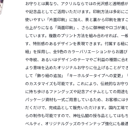
お守りとは異なり、アクリルならではの光沢感と透明感
や記念品としてご活用いただけます。印刷方法は多彩に
使いやすい「片面印刷」に加え、表と裏から印刷を施す
仕上がりになる「両面印刷」、さらに御神紋やロゴが美
しています。複数のプリント方法を組み合わせれば、一
す、特別感のあるデザインを表現できます。付属する紐
紐」を採用し、全9色のカラーバリエーションからお選び
や寺紋、あるいはデザインのテーマやご利益の種類に合
より意味を込めたオリジナルお守りに仕上げることがで
して「飾り紐の追加」「キーホルダータイプへの変更」
のカスタマイズも可能です。これにより、伝統的なお守
に持ち歩けるファングッズや記念アイテムとしての用途
パッケージ資材も一式ご用意しているため、お客様には
だくだけで、完成品として販売いただけます。国内工場
らの制作も可能ですので、神社仏閣の授与品としてはも
ベルティ、オリジナルグッズのラインナップ強化にも最適