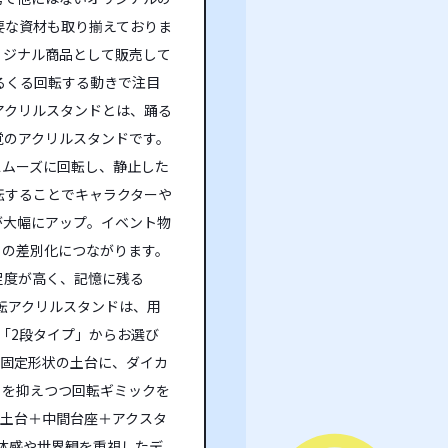
要な資材も取り揃えておりま
リジナル商品として販売して
るくる回転する動きで注目
アクリルスタンドとは、踊る
覚のアクリルスタンドです。
スムーズに回転し、静止した
転することでキャラクターや
が大幅にアップ。イベント物
との差別化につながります。
足度が高く、記憶に残る
回転アクリルスタンドは、用
「2段タイプ」からお選び
た固定形状の土台に、ダイカ
トを抑えつつ回転ギミックを
き土台＋中間台座＋アクスタ
体感や世界観を重視したデ