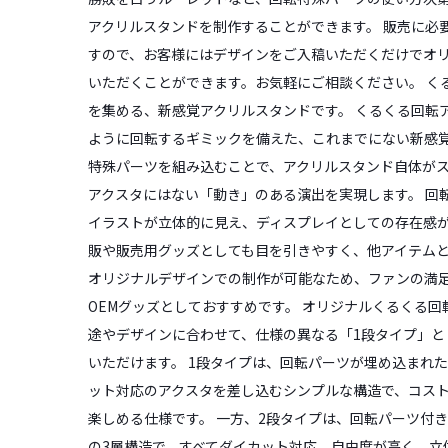
アクリルスタンドを制作することができます。 販売に必
すので、お客様にはデザインをご入稿いただくだけでオ
いただくことができます。お気軽にご相談ください。 く
を集める、新感覚アクリルスタンドです。 くるくる回転
ように回転するギミックを備えた、これまでにない新感
特殊パーツを組み込むことで、アクリルスタンド自体が
アクスタにはない「動き」のある演出を実現します。 回
イラストが立体的に見え、ディスプレイとしての存在感
販や販売用グッズとしても目を引きやすく、他アイテム
オリジナルデザインでの制作が可能なため、ファンの満
OEMグッズとしておすすめです。 オリジナルくるくる
途やデザインに合わせて、仕様の異なる「1段タイプ」と
いただけます。 1段タイプは、回転パーツが埋め込まれ
ット対応のアクスタを差し込むシンプルな構造で、コス
楽しめる仕様です。 一方、2段タイプは、回転パーツ付
の3層構造で、すべてダイカット対応。自由度が高く、立