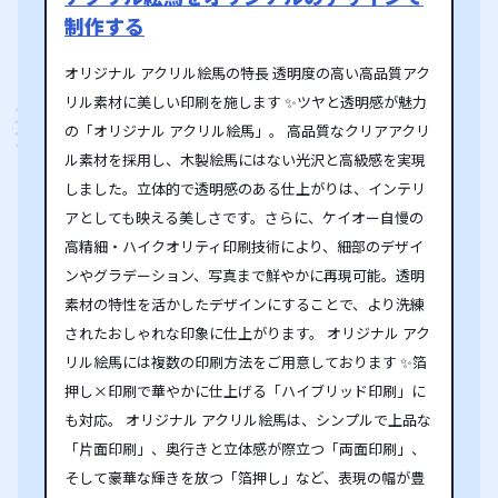
制作する
オリジナル アクリル絵馬の特長 透明度の高い高品質アク
リル素材に美しい印刷を施します ✨ツヤと透明感が魅力
の「オリジナル アクリル絵馬」。 高品質なクリアアクリ
ル素材を採用し、木製絵馬にはない光沢と高級感を実現
しました。立体的で透明感のある仕上がりは、インテリ
アとしても映える美しさです。さらに、ケイオー自慢の
高精細・ハイクオリティ印刷技術により、細部のデザイ
ンやグラデーション、写真まで鮮やかに再現可能。透明
素材の特性を活かしたデザインにすることで、より洗練
されたおしゃれな印象に仕上がります。 オリジナル アク
リル絵馬には複数の印刷方法をご用意しております ✨箔
押し×印刷で華やかに仕上げる「ハイブリッド印刷」に
も対応。 オリジナル アクリル絵馬は、シンプルで上品な
「片面印刷」、奥行きと立体感が際立つ「両面印刷」、
そして豪華な輝きを放つ「箔押し」など、表現の幅が豊