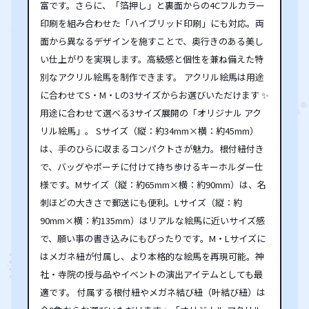
富です。さらに、「箔押し」と裏面からの4Cフルカラー
印刷を組み合わせた「ハイブリッド印刷」にも対応。両
面から異なるデザインを施すことで、奥行きのある美し
い仕上がりを実現します。高級感と個性を兼ね備えた特
別なアクリル絵馬を制作できます。 アクリル絵馬は用途
に合わせてS・M・Lの3サイズからお選びいただけます ✨
用途に合わせて選べる3サイズ展開の「オリジナル アク
リル絵馬」。 Sサイズ（縦：約34mm×横：約45mm）
は、手のひらに収まるコンパクトさが魅力。根付紐付き
で、バッグやポーチに付けて持ち歩けるキーホルダー仕
様です。Mサイズ（縦：約65mm×横：約90mm）は、名
刺ほどの大きさで郵送にも便利。Lサイズ（縦：約
90mm×横：約135mm）はリアルな絵馬に近いサイズ感
で、願い事の書き込みにもぴったりです。M・Lサイズに
はメガネ紐が付属し、より本格的な絵馬を再現可能。神
社・寺院の授与品やイベントの演出アイテムとしても最
適です。 付属する根付紐やメガネ結び紐（叶結び紐）は