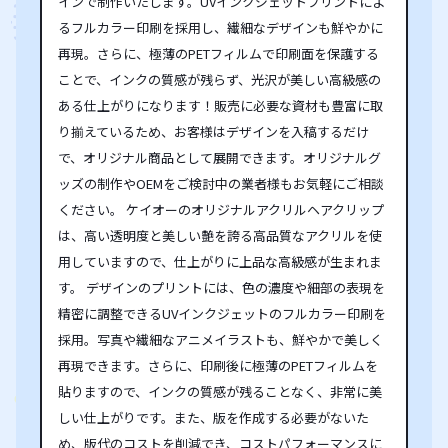
インで制作いたします。UVインクジェットプリントによ
るフルカラー印刷を採用し、繊細なデザインも鮮やかに
再現。さらに、極薄のPETフィルムで印刷面を保護する
ことで、インクの質感が残らず、光沢が美しい高級感の
ある仕上がりになります！販売に必要な資材も豊富に取
り揃えているため、お客様はデザインを入稿するだけ
で、オリジナル商品として展開できます。オリジナルグ
ッズの制作やOEMをご検討中の業者様もお気軽にご相談
ください。 ケイオーのオリジナルアクリルヘアクリップ
は、高い透明度と美しい艶を誇る高品質なアクリルを使
用していますので、仕上がりに上品な高級感が生まれま
す。 デザインのプリントには、色の濃度や細部の表現を
精密に調整できるUVインクジェットのフルカラー印刷を
採用。写真や繊細なアニメイラストも、鮮やかで美しく
再現できます。さらに、印刷後に極薄のPETフィルムを
貼りますので、インクの質感が残ることなく、非常に美
しい仕上がりです。また、版を作成する必要がないた
め、版代のコストを削減でき、コストパフォーマンスに