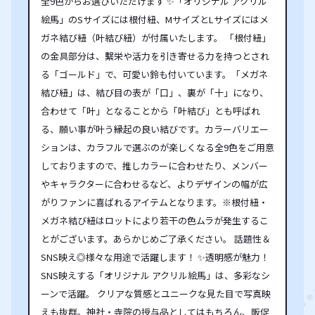
全9色からお選びいただけます ✨「オリジナル アクリル
絵馬」のSサイズには根付紐、MサイズとLサイズにはメ
ガネ結び紐（叶結び紐）が付属いたします。 「根付紐」
の金具部分は、繫栄や活力を引き寄せる力を持つとされ
る「ゴールド」で、可愛い鈴も付いています。「メガネ
結び紐」は、結び目の表が「口」、裏が「十」になり、
合わせて「叶」となることから「叶結び」とも呼ばれ
る、願い事が叶う縁起の良い結びです。カラーバリエー
ションは、カラフルで選ぶのが楽しくなる全9色をご用意
しておりますので、推しカラーに合わせたり、メンバー
やキャラクターに合わせるなど、よりデザインの幅が広
がりファンに喜ばれるアイテムとなります。※根付紐・
メガネ結び紐はロットにより若干の色ムラが発生するこ
とがございます。あらかじめご了承ください。 話題性＆
SNS映え◎様々な用途で活躍します！ ✨透明感が魅力！
SNS映えする「オリジナル アクリル絵馬」は、多彩なシ
ーンで活躍。 クリアな質感とユニークな見た目で写真映
えも抜群。神社・寺院の授与品としてはもちろん、販促