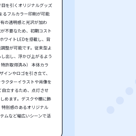
で目を引くオリジナルグッズ
によるフルカラー印刷が可能
特有の透明感と光沢が加わ
成が不要なため、初期コスト
ホワイトLEDを搭載し、背
光量調整が可能です。従来型よ
らし出し、浮かび上がるよう
特許取得済み） 本体カラ
ザインやロゴを引き立て、
ャラクターイラストや肖像を
て自立するため、点灯させ
楽しめます。デスクや棚に飾
 特別感のあるオリジナル
イテムなど幅広いシーンで活