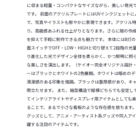
に収まる軽量・コンパクトなサイズながら、美しい発光
です。 前面のアクリルプレートにはUVインクジェット
で、写真やイラストも鮮やかに表現できます。アクリル
り、高級感あふれる仕上がりとなります。さらに版の作
を抑えて手軽に制作できる点も魅力です。 本体には8灯の
面スイッチでOFF・LOW・HIGHと切り替えて2段階の
り進化した光でデザイン全体を柔らかく、かつ鮮明に照
な美しさを演出します。（ケイオー完全オリジナル設計・
ーはブラックとホワイトの2色展開。ホワイトは暗めのデ
清潔感のある印象を強調。ブラックは重厚感があり、キ
際立たせます。 また、箱型構造で縦横どちらでも安定し
てインテリアライトやディスプレイ用アイテムとしても
ることで、まるで小さな看板のような存在感を放ちます。
グッズとして、アニメ・アーティスト系グッズや同人ア
躍する注目のアイテムです。