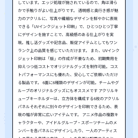
しています。エッジ処理が施されているので、角は滑ら
かで手触りがよい仕上がりです。 透明感と奥行き感が魅
力のアクリルに、写真や繊細なデザインを鮮やかに表現
できる「UVインクジェット印刷」で、ひとつひとつ丁寧
にデザインを施すことで、高級感のある仕上がりを実
現。推し活グッズや記念品、販促アイテムとしてもワン
ランク上の品質を感じていただけます。 また、UVインク
ジェット印刷は「版」の作成が不要なため、初期費用を
抑えつつ低コストでオリジナルグッズを制作可能。コス
トパフォーマンスにも優れた、安心してご依頼いただけ
る製品です。 6面に6種類のデザインが可能。チームやグ
ループのオリジナルグッズにもオススメです アクリルキ
ューブキーホルダーは、立方体を構成する6枚のアクリル
パネルそれぞれに別々のデザインを印刷できるため、表
現の幅が非常に広いアイテムです。 アニメ作品の複数キ
ャラクターや、アイドルグループ・スポーツチームのメ
ンバーを各パネルにデザインしたり、一人のアーティス