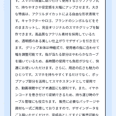
す。スマホの背面に貼り付けて使用するポップアップ式
で、持ちやすさや安定感を大幅にアップさせます。大き
な特長は、アクリルダイカットによる自由な形状表現で
す。キャラクターやロゴ、ブランドのシンボルなどをそ
のままカットし、完全オリジナルのスマホグリップを製
作できます。高品質なアクリル素材を採用しているた
め、透明感のある美しい仕上がりでデザインを引き立て
ます。 グリップ本体は伸縮式で、使用者の指に合わせて
幅を調整可能です。指が当たる部分はやわらかなカーブ
を描いているため、長時間の使用でも負担が少なく、快
適にお使いいただけます。さらに、用途の広さも魅力の
ひとつです。スマホを持ちやすくするだけでなく、ポッ
プアップ部分を活用してスマホスタンドとして使用で
き、動画視聴やビデオ通話にも便利です。また、イヤホ
ンコードを巻き付けて収納できるため、持ち運び時のケ
ーブル管理にも役立ちます。 販売に必要なパッケージや
資材も一式ご用意しておりますので、デザインデータを
ご入稿いただくだけで、完成品としてすぐに販売可能な