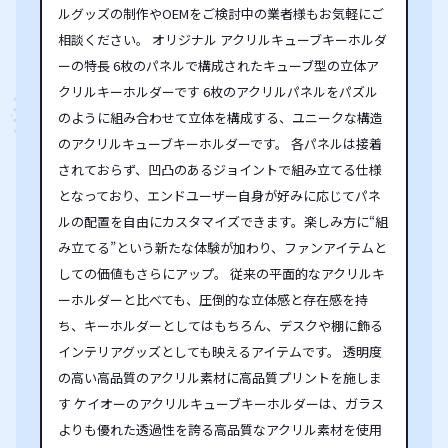
ルグッズの制作やOEMをご検討中の業者様もお気軽にご
相談ください。 オリジナル アクリルキューブキーホルダ
ーの特長 6枚のパネルで構成されたキューブ型の立体ア
クリルキーホルダーです 6枚のアクリルパネルをパズル
のように組み合わせて立体を構成する、ユニークな構造
のアクリルキューブキーホルダーです。 各パネルは接着
されておらず、凹凸のあるジョイントで組み立てる仕様
となっており、エンドユーザー自身が好みに応じてパネ
ルの配置を自由にカスタマイズできます。楽しみ方に“組
み立てる”という新たな体験が加わり、ファンアイテムと
しての価値もさらにアップ。 従来の平面的なアクリルキ
ーホルダーと比べても、圧倒的な立体感と存在感を持
ち、キーホルダーとしてはもちろん、デスクや棚に飾る
インテリアグッズとしても映えるアイテムです。 透明度
の高い高品質のアクリル素材に高品質プリントを施しま
す ケイオーのアクリルキューブキーホルダーは、ガラス
よりも優れた透過性を誇る高品質なアクリル素材を使用