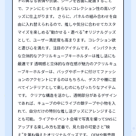
トの異なる表情や衣装、シーンを各面に配置すること
で、ファンにとってたまらないコレクション性の高いグ
ッズに仕上がります。 さらに、パネルの組み合わせを自
由に入れ替えられるので、推しや気分に合わせてカスタ
マイズを楽しめる“動かせる・遊べる”オリジナルグッズ
として、ユーザー満足度も高まります。コレクション欲
と遊び心を満たす、注目のアイテムです。 インパクト大
な立体的なアクリルキューブキーホルダーは推し活にも
最適です 透明感と立体的な存在感が魅力のアクリルキュ
ーブキーホルダーは、バッグやポーチに付けてファッシ
ョンのアクセントにするのはもちろん、デスクや棚に並
べてインテリアとして楽しむのにもぴったりなアイテム
です。 クリアな構造を活かし、透明部分があるデザイン
であれば、キューブの中にライブの銀テープや小物を入
れて、自分だけの特別な推し活グッズにアレンジするこ
とも可能。 ライブやイベント会場で写真を撮ってSNSに
アップする楽しみ方も定番で、見た目の可愛さと“映
え”を兼ね備えたオリジナルグッズです。 OEMや販売用