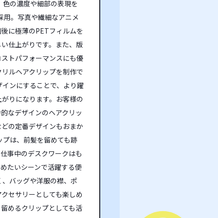
、色の濃度や細部の表現を
採用。写真や繊細なアニメ
後に極薄のPETフィルムを
しい仕上がりです。また、版
コストパフォーマンスにも優
クリルヘアクリップを制作で
ザインにすることで、より躍
上がりになります。お客様の
力的なデザインのヘアクリッ
などの定番デザインもおまか
ップは、前髪を留めても跡
や仕事中のデスクワークはも
とめたいシーンで活躍する便
く、バッグや洋服の襟、ポ
アクセサリーとしても楽しめ
を留めるクリップとしても活