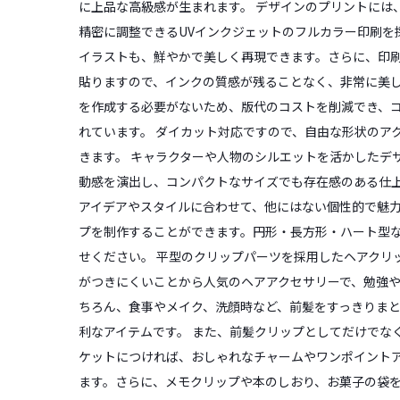
に上品な高級感が生まれます。 デザインのプリントには
精密に調整できるUVインクジェットのフルカラー印刷を
イラストも、鮮やかで美しく再現できます。さらに、印刷
貼りますので、インクの質感が残ることなく、非常に美
を作成する必要がないため、版代のコストを削減でき、
れています。 ダイカット対応ですので、自由な形状のア
きます。 キャラクターや人物のシルエットを活かしたデ
動感を演出し、コンパクトなサイズでも存在感のある仕
アイデアやスタイルに合わせて、他にはない個性的で魅
プを制作することができます。円形・長方形・ハート型
せください。 平型のクリップパーツを採用したヘアクリ
がつきにくいことから人気のヘアアクセサリーで、勉強
ちろん、食事やメイク、洗顔時など、前髪をすっきりま
利なアイテムです。 また、前髪クリップとしてだけでな
ケットにつければ、おしゃれなチャームやワンポイント
ます。さらに、メモクリップや本のしおり、お菓子の袋