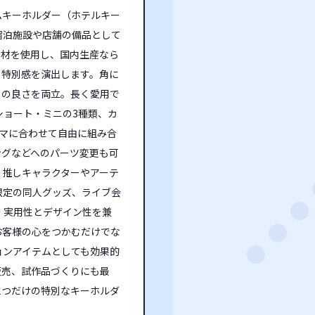
ムキーホルダー（ホテルキー
宿泊施設や店舗の備品として
素材を使用し、国内生産なら
と特別感を演出します。角に
りの良さを両立。長く愛用で
ショート・ミニの3種類、カ
マに合わせて自由に組み合
ングなどへのパーツ変更も可
、推しキャラクターやアーテ
限定の同人グッズ、ライブ会
 実用性とデザイン性を兼
お客様の心をつかむだけでな
ョンアイテムとしても効果的
販売、試作品づくりにも最
とつだけの特別なキーホルダ