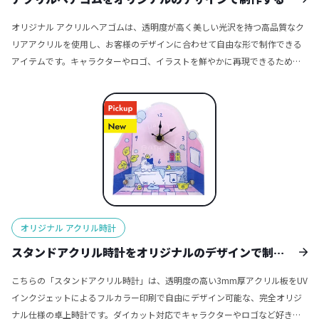
ッズ、スポーツイベントの公式アイテム、テーマパークや展示会のスタッフ
オリジナル アクリルヘアゴムは、透明度が高く美しい光沢を持つ高品質なク
パスホルダーなど、さまざまなシーンに最適です。 オリジナル チケットホル
リアアクリルを使用し、お客様のデザインに合わせて自由な形で制作できる
ダーは、実用性とデザイン性を兼ね備えた高付加価値なアイテムです。ファ
アイテムです。キャラクターやロゴ、イラストを鮮やかに再現できるため、
ンや来場者に特別感を与えるグッズとしてはもちろん、企業やブランドのプ
アクセサリーとしての実用性に加え、オリジナルグッズならではの特別感を
ロモーションツールとしてもご活用いただけます。
演出することができます。髪を束ねるヘアアクセサリーとしてはもちろん、
手首にブレスレット感覚で身につけたり、コーディネートのワンポイントに
取り入れたりと、日常のさまざまなシーンで活躍します。コンサートやライ
ブの定番グッズとして、アニメやキャラクター作品のファングッズとして、
さらには企業や店舗のノベルティやイベント景品としても喜ばれる、汎用性
の高い商品です。 サイズや形状は用途やデザインに応じて自由にカスタマイ
ズ可能で、アクリルならではの透明感とフルカラー印刷の鮮明さを組み合わ
せることで、世界観をしっかりと表現することができます。国内生産で小ロ
オリジナル アクリル時計
ットから大ロットまで柔軟に対応しているため、初めてのオリジナルグッズ
制作やテスト販売から、大規模な物販展開まで安心してご利用いただけま
スタンドアクリル時計をオリジナルのデザインで制作
す。販売に必要な資材も揃っているので、デザインをご入稿いただくだけで
する
こちらの「スタンドアクリル時計」は、透明度の高い3mm厚アクリル板をUV
完成品として販売が可能です。 オリジナル アクリルヘアゴムは、実用性とデ
インクジェットによるフルカラー印刷で自由にデザイン可能な、完全オリジ
ザイン性を兼ね備えたグッズとして、ファンやお客様に長く愛用していただ
ナル仕様の卓上時計です。ダイカット対応でキャラクターやロゴなど好きな
けるアイテムです。