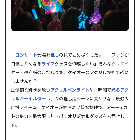
「
コンサート
会場を
推し
の色で埋め尽くしたい」「ファンが
自慢したくなる
ライブ
グッズ
を
作成
したい」そんなクリエイ
ター・運営様のこだわりを、
ケイオー
の
アクリル
技術で形に
しませんか？
圧倒的な輝きを放つ
アクリルペンライト
や、暗闇で
光る
アク
リルキーホルダー
は、今の
推し活
シーンに欠かせない最強の
応援アイテム。
ケイオー
が誇る高品質な
制作
で、
アーティス
ト
の魅力を最大限に引き出す
オリジナル
グッズ
をお届けしま
す。