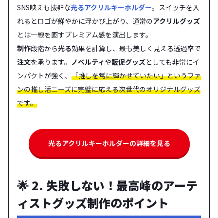
SNS映えも抜群な
光るアクリルキーホルダー
。スイッチを入
れるとロゴが鮮やかに浮かび上がり、通常の
アクリルグッズ
とは一線を画すプレミアム感を演出します。
制作
段階から
光る
効果を計算し、最も美しく見える透過率で
注文
を承ります。
ノベルティ
や
販促グッズ
としても非常にイ
ンパクトが強く、
「推しを常に輝かせていたい」というファ
ンの推し活ニーズに完璧に応える次世代のオリジナルグッズ
です。
光るアクリルキーホルダーの詳細を見る
🌟 2. 失敗しない！最高峰のアーテ
ィストグッズ制作のポイント