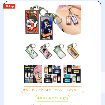
ふれる仕上がりとなります。さらに版の作成が不要なため、初期コス
トを抑えて手軽に制作できる点も魅力です。 本体には8灯のホワイトL
EDを搭載し、背面スイッチでOFF・LOW・HIGHと切り替えて2段階の
光量調整が可能です。従来型より進化した光でデザイン全体を柔らか
く、かつ鮮明に照らし出し、浮かび上がるような美しさを演出しま
す。（ケイオー完全オリジナル設計・特許取得済み） 本体カラーはブ
ラックとホワイトの2色展開。ホワイトは暗めのデザインやロゴを引き
立て、清潔感のある印象を強調。ブラックは重厚感があり、キャラク
ターイラストや肖像を際立たせます。 また、箱型構造で縦横どちらで
も安定して自立するため、点灯させてインテリアライトやディスプレ
イ用アイテムとしても楽しめます。デスクや棚に飾ることで、まるで
小さな看板のような存在感を放ちます。 特別感のあるオリジナルグッ
ズとして、アニメ・アーティスト系グッズや同人アイテムなど幅広い
シーンで活躍する注目のアイテムです。
オリジナル アクリルキーホルダー（アクキー）
オリジナル アクリル雑貨