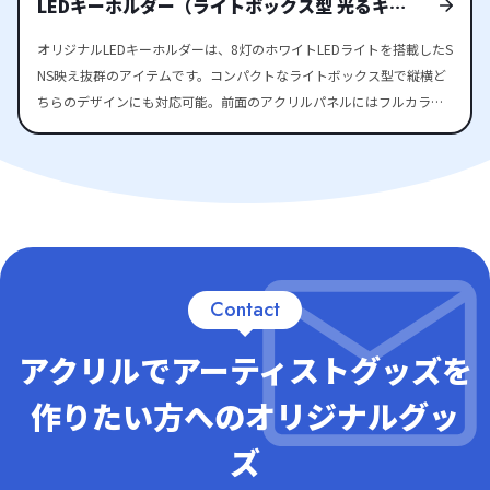
LEDキーホルダー（ライトボックス型 光るキー
ホルダー）をオリジナルのデザインで制作する
オリジナルLEDキーホルダーは、8灯のホワイトLEDライトを搭載したS
NS映え抜群のアイテムです。コンパクトなライトボックス型で縦横ど
ちらのデザインにも対応可能。前面のアクリルパネルにはフルカラー
印刷ができ、背面のスイッチでライトのオンオフを切り替えられま
す。電池はLR44を3個使用し交換可能なので、長くご使用いただけま
す。アニメグッズやアーティストグッズ、同人サークルのオリジナル
グッズとして人気で、特にコミケではファン同士の交流アイテムや記
念グッズとして注目を集めています。バッグやポーチに付けるだけで
なく、夜のライブやフェス、コンサート会場で“光る推し活アイテ
ム”として活躍。サークルメンバーのお揃いグッズとしても楽しめま
Contact
す。軽量で持ち運びしやすく、普段使いにも最適。納品や会場搬入も
コンパクトで便利です。販売に必要な資材も揃っており、デザインデ
アクリルでアーティストグッズを
ータをご入稿いただくだけで、すぐにオリジナルグッズとして販売い
ただけます。
作りたい方へのオリジナルグッ
ズ