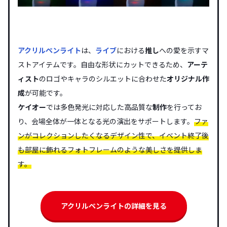
アクリルペンライト
は、
ライブ
における
推し
への愛を示すマ
ストアイテムです。自由な形状にカットできるため、
アーテ
ィスト
のロゴやキャラのシルエットに合わせた
オリジナル
作
成
が可能です。
ケイオー
では多色発光に対応した高品質な
制作
を行ってお
り、会場全体が一体となる光の演出をサポートします。
ファ
ンがコレクションしたくなるデザイン性で、イベント終了後
も部屋に飾れるフォトフレームのような美しさを提供しま
す。
アクリルペンライトの詳細を見る