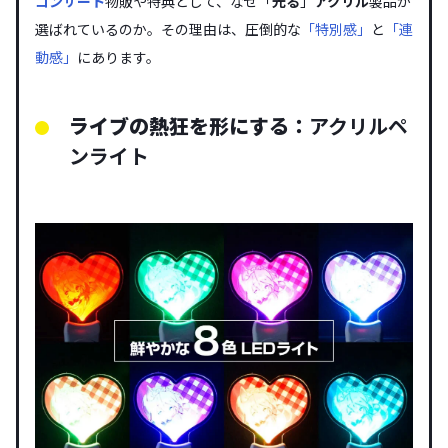
コンサート
物販や特典として、なぜ「
光る
」
アクリル
製品が
選ばれているのか。その理由は、圧倒的な
「特別感」
と
「連
動感」
にあります。
ライブの熱狂を形にする：
アクリルペ
ンライト