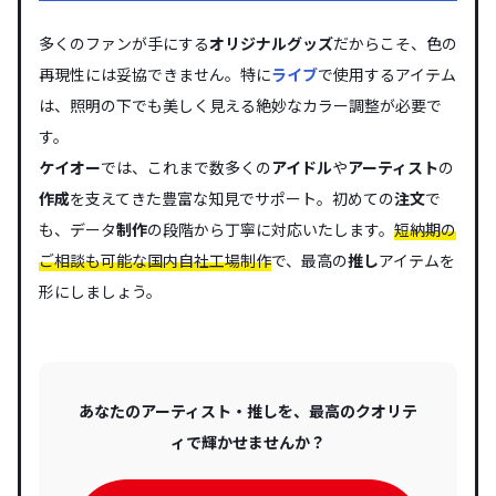
多くのファンが手にする
オリジナル
グッズ
だからこそ、色の
再現性には妥協できません。特に
ライブ
で使用するアイテム
は、照明の下でも美しく見える絶妙なカラー調整が必要で
す。
ケイオー
では、これまで数多くの
アイドル
や
アーティスト
の
作成
を支えてきた豊富な知見でサポート。初めての
注文
で
も、データ
制作
の段階から丁寧に対応いたします。
短納期の
ご相談も可能な国内自社工場制作
で、最高の
推し
アイテムを
形にしましょう。
あなたのアーティスト・推しを、最高のクオリテ
ィで輝かせませんか？