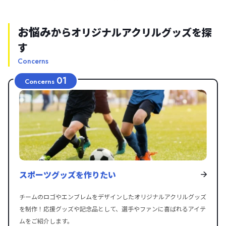
形にカットでき、針の長短や壁掛け兼用ムーブメントの選択肢もあり、奥行
き感ある半立体的な仕上がりになります。 サイズは150×150mm以内なら10
お悩み
からオリジナルアクリルグッズを探
0個〜の小ロットから対応、校正サンプルは納期3営業日、量産で10営業日前
す
後とスピーディー。パッケージは無料のOPP袋入り。価格は税別で100〜299
個1,584円、300〜499個1,480円、500〜999個1,410円、1,000個以上1,343
Concerns
円から（印刷・加工費込、複雑なカットは別途見積り） keio-inc.co.jp。さら
01
Concerns
に、ペンスタンドやフォトスタンド、ワイヤレス充電器と融合したスマホス
タンド仕様などの応用的アレンジも可能で、推し活グッズや企業ノベルテ
ィ、記念品、イベントグッズなど幅広い用途に利用できるのが特長です。
スポーツグッズを作りたい
チームのロゴやエンブレムをデザインしたオリジナルアクリルグッズ
を制作！応援グッズや記念品として、選手やファンに喜ばれるアイテ
ムをご紹介します。