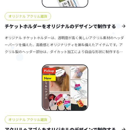
ャームの追加が可能です。推しキャラクターやロゴをモチーフにしたチャー
ムを付ければ、より特別感のあるアイテムに仕上げられます。また、ネック
オリジナル アクリル雑貨
ストラップをオリジナルプリントで製作することも可能で、統一感のあるデ
ザイン展開ができます。ホルダー（ポケット）部分もオーダーメイドに対応
チケットホルダーをオリジナルのデザインで制作する
しており、用途に応じたサイズや仕様での制作も可能です。もちろん、ポケ
オリジナル チケットホルダーは、透明度が高く美しいアクリル素材のヘッダ
ット部分にプリントを施すことでデザイン性をさらに高めることもできま
ーパーツを備えた、高級感とオリジナリティを兼ね備えたアイテムです。ア
す。 販売に必要なパッケージや資材も揃っているため、デザインデータをご
クリル製のヘッダー部分は、ダイカット加工により自由な形状に制作するこ
入稿いただくだけで完成品としてすぐに販売できる形で納品可能です。国内
とができるため、キャラクターやロゴ、ブランドのモチーフなど、デザイン
生産で品質も安定しており、小ロットから大ロットまで柔軟に対応できるた
に合わせて唯一無二のオリジナルアイテムを作ることが可能です。 標準仕様
め、初めてのグッズ制作から大規模な展開まで安心してご利用いただけま
として、安全装置付きで長さ調整ができるネックストラップが付属してお
す。 チェキホルダーは推し活アイテムや同人イベント用に、ネームホルダー
り、安心かつ快適にご使用いただけます。オプションでは、ストラップにオ
は企業やイベントスタッフ用に、チケットホルダーはライブやスポーツ観
リジナルプリントを施すことも可能ですので、統一感のあるデザイン展開や
戦、テーマパークの公式グッズとして。いずれも実用性とデザイン性を兼ね
ブランドイメージの強化にもつながります。また、チケットを収納するホル
備えたアイテムとして、多彩なシーンで活躍するオリジナルグッズを制作い
ダー（ポケット）部分もオーダーメイド対応が可能で、用途やイベント内容
ただけます。
に合わせて自由にカスタマイズいただけます。 販売に必要な資材も取り揃え
ておりますので、お客様にはデザインデータをご入稿いただくだけで、その
オリジナル アクリル雑貨
まま商品化・販売できる形で納品いたします。国内生産で小ロットから大ロ
ットまで対応可能なため、アーティストやアイドルのライブ・コンサートグ
アクリルヘアゴムをオリジナルのデザインで制作する