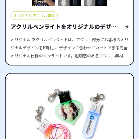
オリジナル アクリル雑貨
アクリルペンライトをオリジナルのデザイ
ンで制作する
オリジナル アクリルペンライトは、アクリル部分にお客様のオリ
ジナルデザインを印刷し、デザインに合わせてカットできる完全
オリジナル仕様のペンライトです。透明感のあるアクリル素材に
高品質な印刷を施すことで、鮮やかで存在感のある仕上がりを実
現できます。 LEDライトは「赤・緑・ピンク・白・黄色・紫・オ
レンジ・水色」の8色に対応しており、ボタンを押すたびに発光
色を切り替えることが可能です。推しカラーやイベントの雰囲気
に合わせて自由に楽しめるのが魅力です。さらに、グリップ部分
のカラーは「ホワイト」「ブラック」「ピンク」「パステルブル
ー」「レッド」の5色から選べるため、細部までオリジナリティ
を表現できます。 電源には一般的な単4乾電池を使用しており、
交換も簡単です。ライブやイベントでの長時間使用にも対応で
き、安心してお使いいただけます。 販売に必要な資材も揃ってい