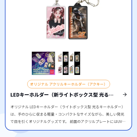
取り付け可能。耐水性・耐久性にも優れているため、イベントや屋外
でも安心してお使いいただけます。高品質なアクリルと精密な印刷に
より、色鮮やかなデザインを長く美しいまま保つことができます。 ア
ニメイベントグッズやアーティストのツアーグッズ、同人イベント・
コミケでの販売はもちろん、企業ノベルティとしても話題性抜群。暗
闇に光るユニークなアイテムは、SNS映えも良く、長期間にわたり宣
伝効果を発揮します。 国内生産で小ロットから大ロットまで対応可
能。お客様はデザインを入稿するだけで、オリジナルの光るアクリル
キーホルダーを制作できます。推し活やイベントをより盛り上げる特
別なグッズとして、ぜひご検討ください。
オリジナル アクリルキーホルダー（アクキー）
LEDキーホルダー（新ライトボックス型 光るキ
ーホルダー）をオリジナルのデザインで制作す
オリジナル LEDキーホルダー（ライトボックス型 光るキーホルダー）
る
は、手のひらに収まる軽量・コンパクトなサイズながら、美しい発光
で目を引くオリジナルグッズです。 前面のアクリルプレートにはUVイ
ンクジェットによるフルカラー印刷が可能で、写真やイラストも鮮や
かに表現できます。アクリル特有の透明感と光沢が加わり、高級感あ