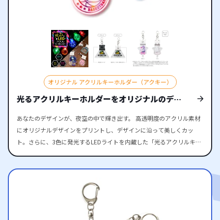
るため、お客様はデザインデータをご入稿いただくだけでオリジ
ナル商品として完成させることができます。国内生産・小ロット
対応のため、イベントやライブの物販、記念グッズのテスト販売
にも最適です。 ライブやコンサート、アーティストやアイドルの
公式グッズはもちろん、ゲーム・アニメ関連のイベントグッズや
企業・団体のノベルティとしてもおすすめのアイテムです。特別
オリジナル アクリルキーホルダー（アクキー）
感のあるオリジナル アクリルペンライトで、ファンやお客様に喜
光るアクリルキーホルダーをオリジナルのデザ
ばれるグッズを手軽に制作することができます。
インで制作する
あなたのデザインが、夜空の中で輝き出す。 高透明度のアクリル素材
にオリジナルデザインをプリントし、デザインに沿って美しくカッ
ト。さらに、3色に発光するLEDライトを内蔵した「光るアクリルキー
ホルダー」です。暗い場所でも鮮やかに光り、デザインを一層引き立
てます。LEDライトはボタン操作で色を切り替えられ、ライブや夜間イ
ベントで注目を集めること間違いなし。推し活グッズとして夜のライ
ブ会場やイベントで光らせれば、ファン同士の一体感を演出できま
す。また、キーライトやペットのお散歩ライトとしても実用的で、日
常生活でも活躍します。 便利なナスカン付きで、バッグや鍵に簡単に