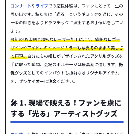
コンサート
や
ライブ
での応援体験は、ファンにとって一生の
思い出です。私たちは「
光る
」というギミックを通じ、その
一瞬の輝きをよりドラマチックに演出するお手伝いをしてい
ます。
最新のUV印刷と精密なレーザー加工により、繊細なロゴデ
ザインやアイドルのイメージカラーも写真そのままの美しさ
で再現。
自分たちの
推し
がデザインされた
アクリルグッズ
を
手に取った瞬間、会場のボルテージは最高潮に達します。
販
促グッズ
としてのインパクトも抜群な
オリジナル
アイテム
を、ぜひ
ケイオー
に
注文
ください。
🎤 1. 現場で映える！ファンを虜に
する「光る」アーティストグッズ