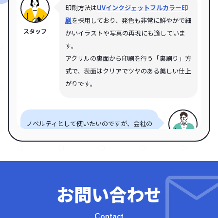
印刷方法は
UVインクジェットフルカラー印
刷
を採用しており、発色も非常に鮮やかで細
スタッフ
かいイラストや写真の再現にも適していま
す。
アクリルの裏面から印刷を行う「裏刷り」方
式で、表面はクリアでツヤのある美しい仕上
がりです。
ノベルティとして使いたいのですが、会社の
ロゴを入れても大丈夫ですか？小ロットでも
お客様
お願いできますか？
お問い合わせ
もちろん、
会社やブランドのロゴを使ったデ
ザイン
も対応可能です。
スタッフ
小ロット（100個未満）をご希望の場合は
公
Contact