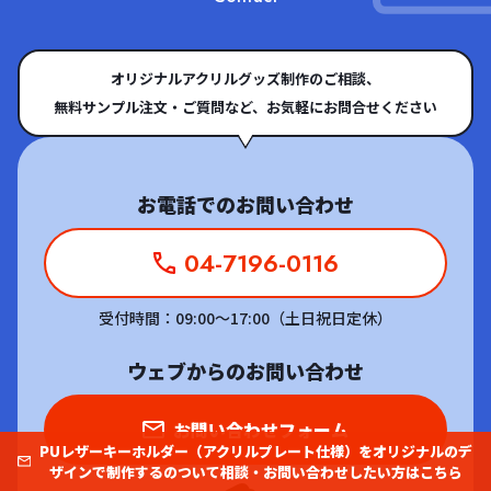
式オンラインショップ
からのご注文で、スム
ーズに対応いたします。お気軽にご相談くだ
さい。
オリジナルアクリルグッズ制作のご相談、
無料サンプル注文・ご質問など、お気軽にお問合せください
発注から納品までの納期はどれくらいかかり
ますか？急ぎでも対応できますか？
お電話でのお問い合わせ
お客様
04-7196-0116
通常納期は、
校正サンプルが3営業日～、量
産品は10営業日～
となります。
受付時間：09:00～17:00（土日祝日定休）
スタッフ
お急ぎのご依頼も可能な限り対応いたします
ウェブからのお問い合わせ
ので、まずは
お問い合わせフォーム
よりご相
談くださいませ。
お問い合わせフォーム
PUレザーキーホルダー（アクリルプレート仕様）をオリジナルのデ
ザインで制作するのついて相談・お問い合わせしたい方はこちら