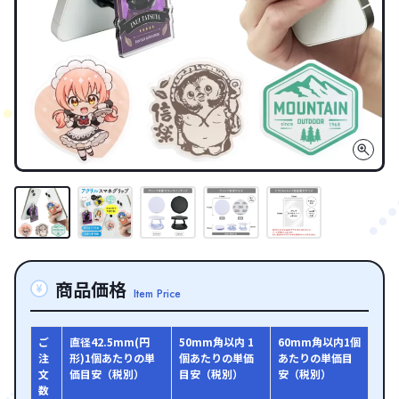
商品価格
Item Price
ご
直径42.5mm(円
50mm角以内 1
60mm角以内1個
注
形)1個あたりの単
個あたりの単価
あたりの単価目
文
価目安（税別）
目安（税別）
安（税別）
数