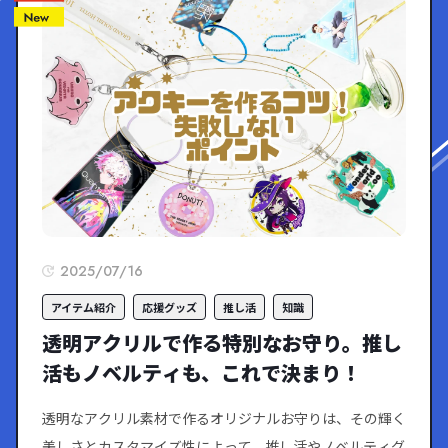
オリジナルアクリルスマホグリップは、ダイ
カット対応ですが、フリップに対してアクリ
スタッフ
ルパーツが大きすぎてしまうことを防ぐた
め、想定最大サイズを設けております。また
グリップの貼り付けエリアより、小さいサイ
ズや貼り付けエリアにかかる形状のカットは
できません。
2025/07/16
オリジナルアクリルスマホグリップ以外に
も、オリジナルで制作できるスマホホルダー
アイテム紹介
応援グッズ
推し活
知識
お客様
はありますか？
透明アクリルで作る特別なお守り。推し
活もノベルティも、これで決まり！
ケイオーでは、推しの写真や人気キャラクタ
透明なアクリル素材で作るオリジナルお守りは、その輝く
ーのトレーディングカードなどを収納できる
美しさとカスタマイズ性によって、推し活やノベルティグ