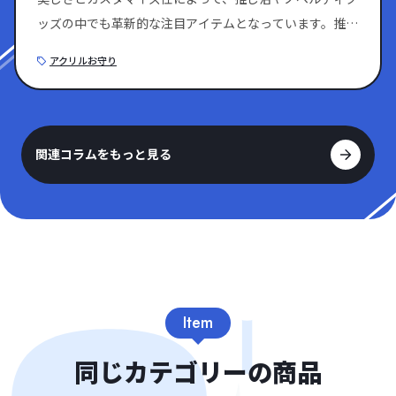
スタッフ
チェキホルダーや、推し活に欠かせないアク
ッズの中でも革新的な注目アイテムとなっています。推し
リルペンライト、雨の日がぐっと楽しくなる
のキャラクターやイベントのテーマに合わせたデザインが
アクリルお守り
アンブレラマーカーなど、さまざまなオリジ
可能で、小ロットから手軽に制作できる点が人気の秘密で
ナル アクリル雑貨をご用意しております。
す。 透明お守りは、ファン活動での同人グッズ制作や企
まずは、お気軽にご相談ください。
業イベントでのブランドアピールなど、多様なシーンで活
躍しています。 この記事では、アクリル製オリジナルお
関連コラムをもっと見る
守りの魅力や、推し活・ノベルティ向けのデザインアイデ
アについて詳しく解説していきます。 ?推し活もノベルテ
ィも！透明アクリルのお守りが選ばれる理由を徹底解説
アクリルの透明感を活かしたオリジナルお守りは、推しグ
ッズや企業のノベルティグッズとして最適です。その理由
について、詳しく解説していきます。 透明お守りの特徴
とアクリル素材の強み アクリル製のオリジナルお守りに
Item
は、素材ならではの魅力的な特徴があります。 最大の特
同じカテゴリーの商品
長は、ガラスのように美しい透明感を持ちながら、非常に
軽量である点です。さらに、傷や水濡れにも強い優れた耐