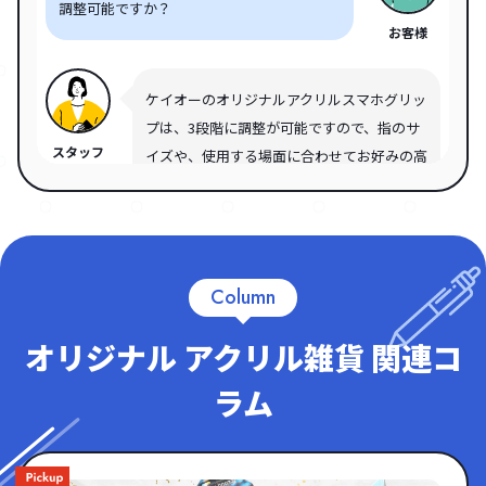
調整可能ですか？
お客様
ケイオーのオリジナルアクリルスマホグリッ
プは、3段階に調整が可能ですので、指のサ
スタッフ
イズや、使用する場面に合わせてお好みの高
さに調節してお使いいただけます。指通し部
分は折りたたんでおけますので、使用してい
ないときは邪魔になりません。指で挟むタイ
プではなく、指を通して使うタイプですの
Column
で、スマホの落下率も低く、安全にお使いい
ただけます。
オリジナル アクリル雑貨 関連コ
ラム
オリジナルアクリルスマホグリップのアクリ
ル部分にサイズ規定はありますか？
お客様