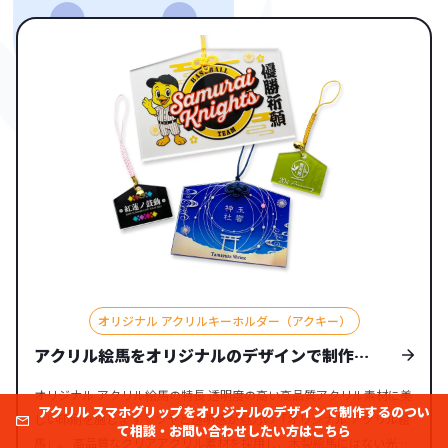
久性を備えているため、キーホルダーとして日常的に持ち
歩いても安心です。 また、デザインの再現性が高い点も
大きな強みです。フルカラー印刷によってキャラクターの
色合いを鮮やかに表現したり、レーザー彫刻で繊細なロゴ
を刻んだりと、細部にまでこだわったデザインを実現でき
ます。さらに、光がアクリルを透過することでデザインに
奥行きが生まれ、他にはない神秘的な印象のお守りを作り
出せるのも、この素材ならではの魅力です。 推し活やノ
ベルティの需要 オリジナルお守りの需要は、個人の「推
し活」から企業の「ノベルティ」まで、さまざまなシーン
で高まりを見せています。 【推し活での活用】 ファン活
オリジナル アクリルキーホルダー（アクキー）
動では、推しの写真やキャラクター、モチーフをデザイン
アクリル絵馬をオリジナルのデザインで制作す
したお守りが、コミュニティを盛り上げる人気アイテムと
る
なっています。推しの誕生祭に合わせて限定グッズとして
オリジナル アクリル絵馬の特長 透明度の高い高品質アクリル素材に美
アクリル スマホグリップをオリジナルのデザインで制作するのつい
作成したり、ファン同士で交換したりすることで、特別な
しい印刷を施します ✨ツヤと透明感が魅力の「オリジナル アクリル絵
て相談・お問い合わせしたい方はこちら
馬」。 高品質なクリアアクリル素材を採用し、木製絵馬にはない光沢
つながりが生まれます。常に身につけられるお守りは、