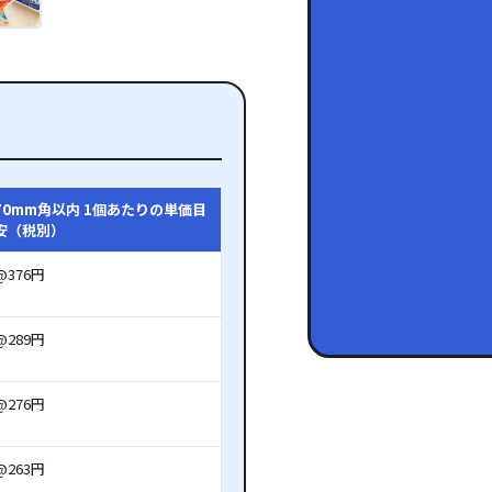
70mm角以内 1個あたりの単価目
安（税別）
@376円
@289円
@276円
@263円