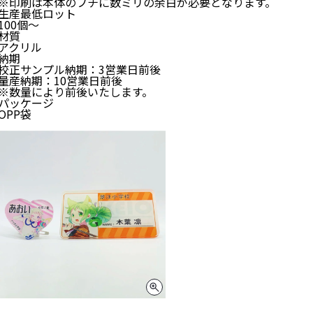
※印刷は本体のフチに数ミリの余白が必要となります。
生産最低ロット
100個～
材質
アクリル
納期
校正サンプル納期：3営業日前後
量産納期：10営業日前後
※数量により前後いたします。
パッケージ
OPP袋