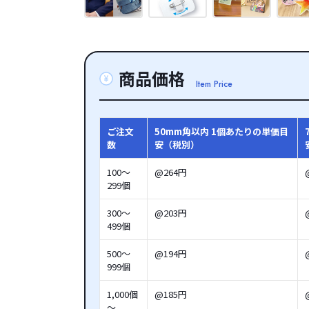
商品価格
Item Price
ご注文
50mm角以内 1個あたりの単価目
数
安（税別）
100～
@264円
299個
300～
@203円
499個
500～
@194円
999個
1,000個
@185円
～