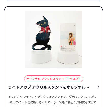
状の土台に、ダイカット対応のアクスタを差し込むシンプルな構造
ジ”が完成！様々なシーンで推し活がもっと楽しくなるアクリルスタン
で、コストを抑えつつ回転ギミックを楽しめる仕様です。 一方、2段
ド付ボトルキャップです。 独自設計のボトルキャップ部分（特許出願
タイプは、回転パーツ付き土台＋中間台座＋アクスタの3層構造で、す
中）は多くのペットボトルにしっかりフィットし、透明アクリルが映
べてダイカット対応。自由度が高く、立体感や世界観を重視したデザ
えるクリアなどから選べる6色のカラーラインナップで作品世界に合わ
イン表現が可能です。 どちらもアクスタ本体は両面印刷に対応し、販
せた表現が可能。アクスタ部分はダイカット加工に対応しており、キ
売用グッズやOEM制作にも最適です。 自由な形状と高精細プリント
ャラクター・ロゴ・シンボルなど自由な形状で制作できます。 場所を
で、完成度の高い回転アクスタを制作できます。 オリジナル くるくる
取らないミニサイズながら、飾り映えする高さ・奥行きが生まれ、撮
回転アクリルスタンドは、キャラクターやロゴ、イラストの輪郭に合
影・持ち歩き・ディスプレイをワンランクUP！すべて国内生産のメイ
わせたダイカット加工に対応し、形状は自由自在。高精度なカット技
ド・イン・ジャパン製品です！ 販売に必要な資材も取り揃えておりま
術により、細かなパーツや個性的なシルエットも美しく仕上がりま
すので、お客様にはデザインを入稿していただくだけでオリジナル商
す。さらに、ケイオーの高品質フルカラー印刷を採用することで、写
品として販売していただくことができます。オリジナルグッズの制作
真の質感やイラストの色彩、細部のディテールまで忠実に再現。回転
やOEMをご検討中の業者様もお気軽にご相談ください。 様々なシーン
ギミックによる動きと高いデザイン性が組み合わさり、販売用グッズ
で活躍する「ボトルキャップアクスタ」は推し活にぴったり！ ボトル
オリジナル アクリルスタンド（アクスタ）
としても存在感のある仕上がりになります。オリジナリティとクオリ
キャップアクスタは日常からイベントまで幅広いシーンで活躍し、推
ティを重視したOEM制作におすすめです。 オリジナル くるくる回転ア
し活にぴったりのオリジナルグッズです。 ペットボトルに取り付ける
ライトアップ アクリルスタンドをオリジナルの
クリルスタンドは、「動き」が加わることでSNS映え・動画映えを同
だけで推しを“いつでもどこでも一緒”にできるアクリルスタンド付ボ
デザインで制作する
時に叶える注目度の高いアイテムです。 キャラクターやアーティスト
トルキャップは、推し活ユーザーから高い人気を集めること間違いな
オリジナル ライトアップアクリルスタンドは、従来のアクリルスタン
が踊るようにくるくると回転するギミックは、静止したアクリルスタ
し！ 職場や学校では、自分のマイボトルの目印として活用でき、ライ
ドにLEDライトを搭載することで、ひと味違う特別な雰囲気を演出で