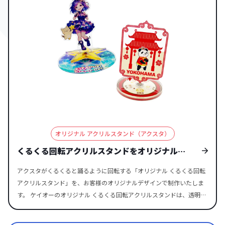
はい。ケイオーでは、ブロックタイプのアク
リルを使ったアクリルブロック（キューブ）
スタッフ
や、LEDライト搭載のミニライトアップアク
リルスタンドなどがございます。オリジナル
アクリルスタンド・ジオラマのコーナーより
詳細ご確認いただけますので、ぜひチェック
してください。
オリジナル アクリルスタンド（アクスタ）
友達推し活として親友のグッズを作りたいの
くるくる回転アクリルスタンドをオリジナルの
ですが、こちらのアクリルスタンド （アク
デザインで制作する
お客様
スタ）は推し活グッズとしても作ることがで
アクスタがくるくると踊るように回転する「オリジナル くるくる回転
きますか？
アクリルスタンド」を、お客様のオリジナルデザインで制作いたしま
す。 ケイオーのオリジナル くるくる回転アクリルスタンドは、透明度
が高い高品質アクリル素材を採用。美麗なフルカラー印刷を施し、ス
タンド部分はダイカット加工でお好きな形に切り出すことができま
はい。推し活グッズとしても人気が高く、こ