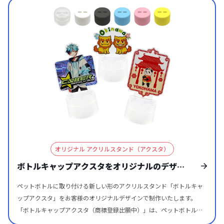
す。 くるくると回転する特殊パーツにより、通常のアクスタにはない
ちらの「オリジナルアクスタ作成のおすすめ
「動き」を加えることが可能ですので、踊るように回る「推し」を楽
スタッフ
業者７選【2024年最新版】カスタム性と価
しむことや、試合の勝敗を占うルーレットなど、回転特殊パーツの使
格を比較！」という記事でもケイオーのアク
い方次第で他にはないオリジナルのアクリルスタンドを制作すること
スタが取り上げられています。アクスタは推
ができます。 販売に必要な資材も取り揃えておりますので、お客様に
し活グッズとしてもおすすめのオリジナルグ
はデザインをご入稿いただくだけでオリジナル商品として販売してい
ッズとなっておりますのでぜひご検討くださ
ただくことができます。お気軽にご相談ください。 くるくる回転する
い。
動きで注目を集める、新感覚アクリルスタンドです。 くるくる回転ア
クリルスタンドとは、踊るように回転するギミックを備えた、これま
でにない新感覚のアクリルスタンドです。特殊パーツを組み込むこと
で、アクリルスタンド自体がスムーズに回転し、静止したアクスタに
はない「動き」のある演出を実現します。 回転することでキャラクタ
オリジナル アクリルスタンド（アクスタ）
ーやイラストが立体的に見え、ディスプレイとしての存在感が大幅に
アップ。イベント物販や販売用グッズとしても目を引きやすく、他ア
ボトルキャップアクスタをオリジナルのデザイ
イテムとの差別化につながります。オリジナルデザインでの制作が可
ンで制作する
能なため、ファンの満足度が高く、記憶に残るOEMグッズとしておす
ペットボトルに取り付ける新しい形のアクリルスタンド「ボトルキャ
すめです。 オリジナルくるくる回転アクリルスタンドは、用途やデザ
ップアクスタ」をお客様のオリジナルデザインで制作いたします。
インに合わせて、仕様の異なる「1段タイプ」と「2段タイプ」からお
「ボトルキャップアクスタ（商標登録出願中）」は、ペットボトルの
選びいただけます。 1段タイプは、回転パーツが埋め込まれた固定形
キャップに取り付けるだけで“推しのアクスタフィギュア専用ステー