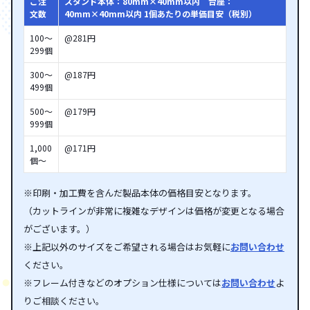
ご注
スタンド本体：80mm×40mm以内 台座：
文数
40mm×40mm以内 1個あたりの単価目安（税別）
100～
@281円
299個
300～
@187円
499個
500～
@179円
999個
1,000
@171円
個～
※印刷・加工費を含んだ製品本体の価格目安となります。
（カットラインが非常に複雑なデザインは価格が変更となる場合
がございます。）
※上記以外のサイズをご希望される場合はお気軽に
お問い合わせ
ください。
※フレーム付きなどのオプション仕様については
お問い合わせ
よ
りご相談ください。