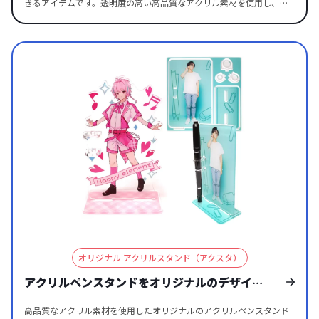
ンドとは一線を画し、ひと目で印象に残ります。回転する様子は写真
ブ・スポーツ観戦・カフェイベントではフォトプロップス感覚で撮影
きるアイテムです。透明度の高い高品質なアクリル素材を使用し、キ
だけでなく動画との相性も良く、SNS投稿やリール・ショート動画で
を楽しめるのが魅力。 ボトルキャップ自体のクオリティも高く、しっ
ャラクターやアーティスト写真、ロゴなどをフルカラーで鮮やかに印
自然とシェアされやすいのが特長です。推し活グッズとしても話題性
かりと安定するため、ペットボトル無しでも飾る事が可能なのでコレ
刷できます。さらに、ダイカット加工により自由な形状にカットでき
が高く、ファン同士の交流や拡散を促進。 SNS映え×動画映えの両軸
クションアイテムとしても優秀です。小型で持ち運びしやすく、バッ
るため、サイズやデザインを思い通りに表現でき、オリジナリティ溢
で、拡散力のあるオリジナルOEMグッズを制作したい方に最適です。
グの中に入れても邪魔にならないため、外出先でも推しと一緒に過ご
れるグッズを制作することが可能です。 ライトアップ効果により、印
せる点も大きなポイントです。 【made in JAPANクオリティ】ペット
刷されたデザインが光に照らされて浮かび上がり、暗い場所でも存在
ボトルを彩る「ボトルキャップアクスタ」とは？ オリジナル ボトルキ
感を放ちます。アニメやゲームのキャラクターグッズ、アーティスト
ャップアクスタは、ペットボトルのキャップを台座に変える新発想の
やアイドルのライブグッズ、イベント記念品としてはもちろん、飲食
アクリルスタンドです。 ケイオー独自設計の「ボトルキャップアクス
店や雑貨店のディスプレイ、企業のノベルティなどにも幅広くご活用
タ」は、専用ボトルキャップとアクリルスタンド本体がセットになっ
いただけます。 また、国内生産で小ロットからの制作に対応している
た新しいスタイルのオリジナルグッズ。（商標登録＆特許出願中） す
ため、初めてオリジナルグッズを作る方や、テスト販売を行いたい方
べて日本製だから実現するハイクオリティな品質と、どこでも簡単
にも安心です。デザインデータをご入稿いただくだけで、完成度の高
に“推しを飾れる”手軽さが魅力です。 アクスタ本体をキャップに差し
いオリジナル商品をご用意いたします。特別感を演出できるライトア
込むだけで、ペットボトルそのものをスタンド台座として使えます。
ップアクリルスタンドは、ファンやお客様に喜ばれること間違いなし
もちろん、ボトルキャップアクスタだけでもフィギュア感覚で飾るこ
のアイテムです。
オリジナル アクリルスタンド（アクスタ）
とができます。 キャラクター・アイドル・スポーツ選手など、多彩な
作品世界を表現でき、イベント物販やコラボグッズとしても注目度の
アクリルペンスタンドをオリジナルのデザイン
高いアイテムです。 独自設計により国内のほぼ全ての飲料用ペットボ
で制作する
トルに対応が可能です。 一般的な500ml・600mlサイズはもちろん、
高品質なアクリル素材を使用したオリジナルのアクリルペンスタンド