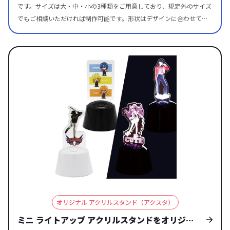
1.5L～2Lの大容量ボトル、さらに200ml前後のミニボトルなど、多く
です。サイズは大・中・小の3種類をご用意しており、規定外のサイズ
の国内飲料メーカーのペットボトルに装着可能です。 一般的な直径28
でもご相談いただければ制作可能です。形状はデザインに合わせて自
mmの標準規格キャップに加えて、一部のミネラルウォーターなどに
由にカットできるため、キャラクターやロゴのシルエットをそのまま
採用されている大きめのキャップにも対応する、独自設計によるフィ
活かしたオリジナリティ溢れるアイテムに仕上がります。さらに、枠
ット感の高さが特長。 ペットボトルがそのままスタンド台座に変わ
となる部分にもプリントを施せるため、組み立て前から楽しめる、見
り、シーンを選ばずアクスタを飾って楽しめます。 ※海外産飲料など
た目にも魅力的な商品です。 アニメ・漫画・ゲームのキャラクターグ
一般的な規格と異なる仕様のペットボトルには対応できないものもご
ッズやアーティスト・アイドルグッズとしてはもちろん、企業や店舗
ざいます。あらかじめご了承ください。 透明度が高く美しい高品質ク
のノベルティや販促品、店舗什器としても最適です。販売に必要な資
リアアクリルに高精度印刷を施します 高透明クリアアクリルと高精細
材も取り揃えておりますので、デザインデータをご入稿いただくだけ
フルカラー印刷により、オリジナル ボトルキャップアクスタを美しく
で、完成品としてすぐに販売していただけます。 国内生産で小ロット
高品質に仕上げます。 アクスタ部分には、透明度が高く耐久性にも優
から対応可能なため、テスト販売やイベント用にも安心してご利用い
れたクリアアクリルを採用しており、透き通るような美しさがキャラ
ただけます。グッズ制作に慣れていない方でも取り組みやすく、デザ
クターやロゴの魅力を最大限に引き立てます。 UVインクジェットによ
イン次第で実用性とコレクション性の両方を楽しめるのが特徴です。
る高精細フルカラー印刷で、細かなライン・鮮やかな色彩・繊細なグ
お気軽にご相談ください。
ラデーションまで美しく再現できるので、公式グッズやイベント物
販、同人作品など販売用アイテムとしても十分なクオリティを持ち、
オリジナル アクリルスタンド（アクスタ）
ボトルキャップフィギュアのようにコレクション性の高いオリジナル
グッズを制作することが可能です。 アクリルスタンド部分はダイカッ
ミニ ライトアップ アクリルスタンドをオリジナ
ト加工よりオリジナルの形状で制作できます 四角や丸などのシンプル