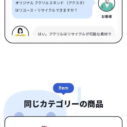
オリジナル アクリルスタンド （アクスタ）
はリユース・リサイクルできますか？
お客様
はい。アクリルはリサイクルが可能な素材で
す。近年では、アクリルのリサイクル推進活
スタッフ
動が活発になっており、アクリルグッズを回
収するイベントや、リサイクル啓蒙活動へと
つなげるイベントなども開催されています。
アクリルは、SDGsの観点でも貢献できる素
材として認知されてきています。
Item
同じカテゴリーの商品
こちらのアクリルスタンド （アクスタ）の
ようにオリジナル制作できるアクリルスタン
お客様
ド・ジオラマグッズはありますか？