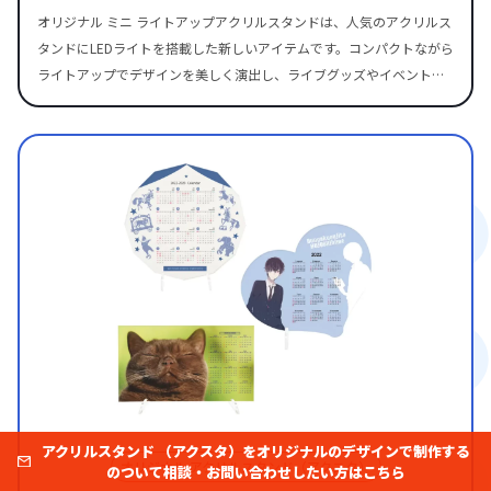
ルのデザインで制作する
な形だけではなく、デザインの輪郭に合わせて自由な形にカットでき
オリジナル ミニ ライトアップアクリルスタンドは、人気のアクリルス
る「ダイカット加工」が可能です。 キャラクターのシルエットやアー
タンドにLEDライトを搭載した新しいアイテムです。コンパクトながら
ティストの衣装、スポーツ選手の動きのあるポーズなど、デザインの
ライトアップでデザインを美しく演出し、ライブグッズやイベント限
魅力をそのまま活かした形状で制作できるため、唯一無二のオリジナ
定品に最適です。 スタンド本体はホワイト・ブラックに加え、別注で
ルグッズを制作可能です。 造形の自由度が高いことで“推しの個性”を
ピンク・ブルーにも対応。アクリル部分は自由な形状にカット可能
余すことなく反映でき、ファングッズとしての満足度やコレクション
で、キャラクターやロゴデザインを際立たせます。 小ロットから製作
性も大きく向上します。 国内生産による高品質仕上げで、OEM生産や
可能で、デザインデータをご入稿いただくだけでオリジナルグッズと
大量ロットの制作依頼にも対応できる業者をお探しの方にも安心して
して販売できます。ファンアイテムや記念品としても大変人気の高い
ご利用いただけます。 オリジナル ボトルキャップアクスタは、大型サ
商品です。
イズのアクリルスタンドにも対応し、迫力あるグッズ制作が可能で
す。 存在感のある大型アクリルスタンドにも対応できるのがボトルキ
ャップアクスタの大きな特長です。 キャラクターの全身イラストやス
ポーツ選手・アイドルのビジュアルなど、細部までこだわったデザイ
ンを大きく見せたい場合にも最適。 専用キャップはしっかりとアクス
タを支える独自構造を採用しているため、高さのあるスタンドでも安
定感のあるディスプレイが可能です。 アクスタの透明感が活きる「ク
リア」など豊富なカラーバリエーションをご用意しております オリジ
アクリルスタンド （アクスタ）をオリジナルのデザインで制作する
オリジナル アクリルスタンド（アクスタ）
ナル ボトルキャップアクスタは全6色のキャップカラーから選べ、デ
のついて相談・お問い合わせしたい方はこちら